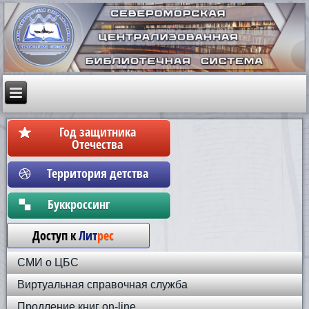
Год защитника
Отечества
Территория детства
Бyккpoccинг
Доступ к
Лит
рес
СМИ о ЦБС
Виртуальная справочная служба
Продление книг on-line