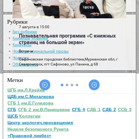
Рубрики
Без рубрики
Книжные новинки
Конкурсы
Новинки журнальной прозы
Новости
Объявления
Метки
ЦГБ им.Л.Крейна
ЦДБ им.С.Михалкова
СГБ 1 им.Е.Гулидова
СГБ
СГБ 2 им.В.Панюшкина
СГБ 4
СДБ 1
СДБ 2
ССБ 3
ЩСБ
Коллегам
Центр экологич.просвещения
Неделя безопасного Рунета
«Правовой ликбез»