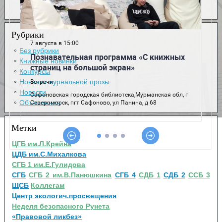
Рубрики
Без рубрики
Книжные новинки
Конкурсы
Новинки журнальной прозы
Новости
Объявления
Метки
ЦГБ им.Л.Крейна
ЦДБ им.С.Михалкова
СГБ 1 им.Е.Гулидова
СГБ
СГБ 2 им.В.Панюшкина
СГБ 4
СДБ 1
СДБ 2
ССБ 3
ЩСБ
Коллегам
Центр экологич.просвещения
Неделя безопасного Рунета
«Правовой ликбез»