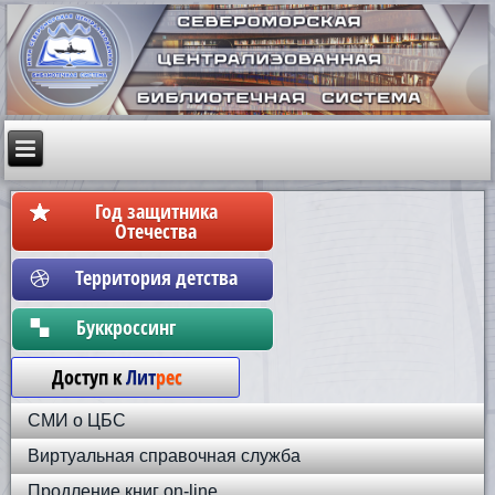
Год защитника
Отечества
Территория детства
Бyккpoccинг
Доступ к
Лит
рес
СМИ о ЦБС
Виртуальная справочная служба
Продление книг on-line