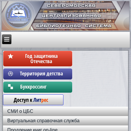
Год защитника
Отечества
Территория детства
Бyккpoccинг
Доступ к
Лит
рес
СМИ о ЦБС
Виртуальная справочная служба
Продление книг on-line