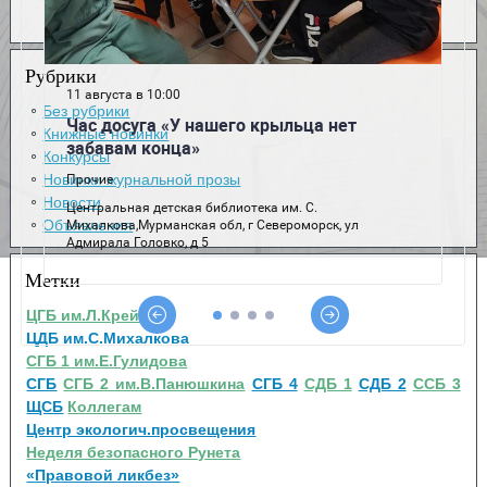
Рубрики
Без рубрики
Книжные новинки
Конкурсы
Новинки журнальной прозы
Новости
Объявления
Метки
ЦГБ им.Л.Крейна
ЦДБ им.С.Михалкова
СГБ 1 им.Е.Гулидова
СГБ
СГБ 2 им.В.Панюшкина
СГБ 4
СДБ 1
СДБ 2
ССБ 3
ЩСБ
Коллегам
Центр экологич.просвещения
Неделя безопасного Рунета
«Правовой ликбез»