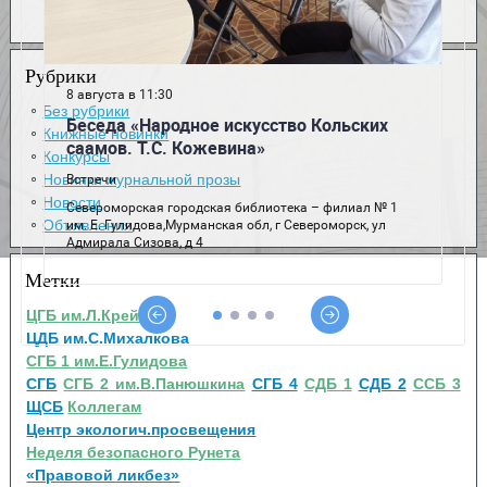
Рубрики
Без рубрики
Книжные новинки
Конкурсы
Новинки журнальной прозы
Новости
Объявления
Метки
ЦГБ им.Л.Крейна
ЦДБ им.С.Михалкова
СГБ 1 им.Е.Гулидова
СГБ
СГБ 2 им.В.Панюшкина
СГБ 4
СДБ 1
СДБ 2
ССБ 3
ЩСБ
Коллегам
Центр экологич.просвещения
Неделя безопасного Рунета
«Правовой ликбез»