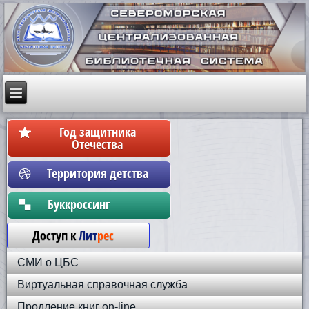
Год защитника
Отечества
Территория детства
Бyккpoccинг
Доступ к
Лит
рес
СМИ о ЦБС
Виртуальная справочная служба
Продление книг on-line