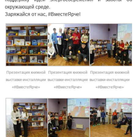
окружающей среде.
Заряжайся от нас, #ВместеЯрче!
Презентация книжной
Презентация книжной
Презентация книжной
выставки-инсталляции
выставки-инсталляции
выставки-инсталляции
«#ВместеЯрче»
«#ВместеЯрче»
«#ВместеЯрче»