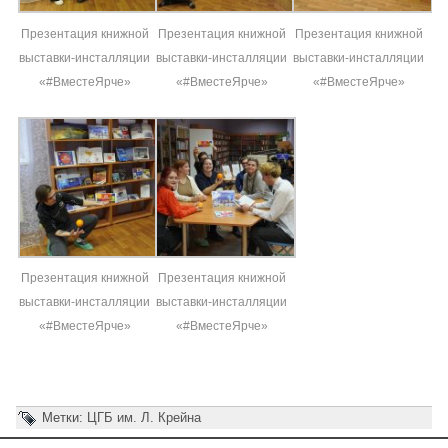
Презентация книжной
Презентация книжной
Презентация книжной
выставки-инсталляции
выставки-инсталляции
выставки-инсталляции
«#ВместеЯрче»
«#ВместеЯрче»
«#ВместеЯрче»
Презентация книжной
Презентация книжной
выставки-инсталляции
выставки-инсталляции
«#ВместеЯрче»
«#ВместеЯрче»
Метки:
ЦГБ им. Л. Крейна