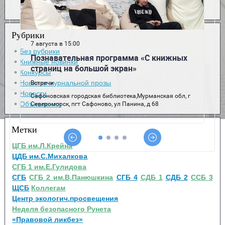
Рубрики
Без рубрики
Книжные новинки
Конкурсы
Новинки журнальной прозы
Новости
Объявления
Метки
ЦГБ им.Л.Крейна
ЦДБ им.С.Михалкова
СГБ 1 им.Е.Гулидова
СГБ
СГБ 2 им.В.Панюшкина
СГБ 4
СДБ 1
СДБ 2
ССБ 3
ЩСБ
Коллегам
Центр экологич.просвещения
Неделя безопасного Рунета
«Правовой ликбез»