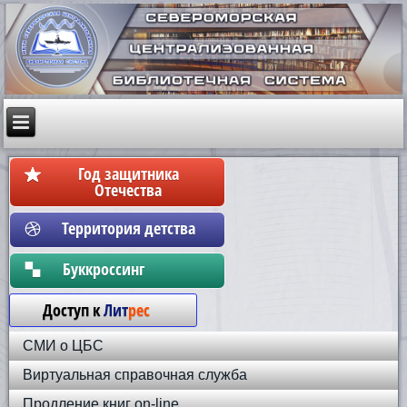
Год защитника
Отечества
Территория детства
Бyккpoccинг
Доступ к
Лит
рес
СМИ о ЦБС
Виртуальная справочная служба
Продление книг on-line