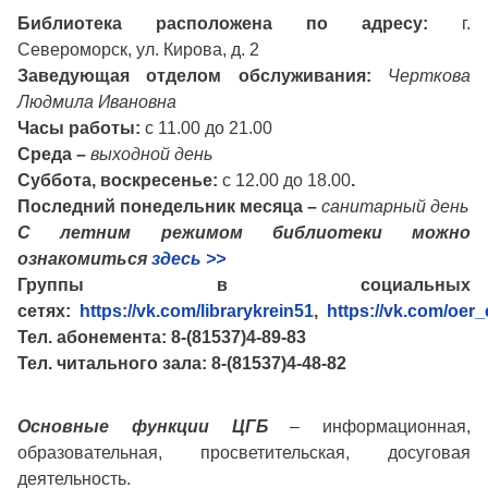
Библиотека расположена по адресу:
г.
Североморск, ул. Кирова, д. 2
Заведующая отделом обслуживания:
Черткова
Людмила Ивановна
Часы работы
:
с 11.00 до 21.00
Среда –
выходной день
Суббота, воскресенье:
с 12.00 до 18.00
.
Последний понедельник месяца –
санитарный день
С летним режимом библиотеки можно
ознакомиться
здесь >>
Группы в социальных
сетях:
https://vk.com/librarykrein51
,
https://vk.com/oer
Тел. абонемента: 8-(81537)4-89-83
Тел. читального зала: 8-(81537)4-48-82
Основные функции ЦГБ
– информационная,
образовательная, просветительская, досуговая
деятельность.