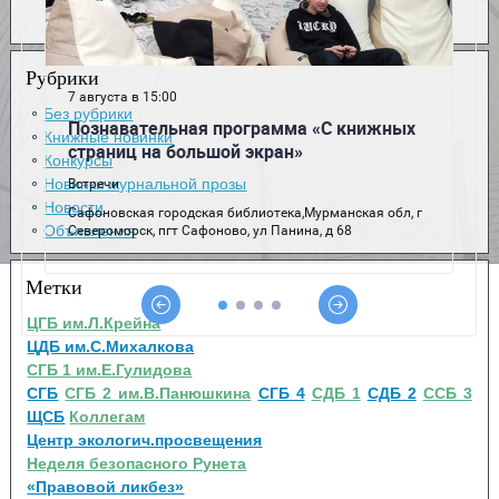
Рубрики
Без рубрики
Книжные новинки
Конкурсы
Новинки журнальной прозы
Новости
Объявления
Метки
ЦГБ им.Л.Крейна
ЦДБ им.С.Михалкова
СГБ 1 им.Е.Гулидова
СГБ
СГБ 2 им.В.Панюшкина
СГБ 4
СДБ 1
СДБ 2
ССБ 3
ЩСБ
Коллегам
Центр экологич.просвещения
Неделя безопасного Рунета
«Правовой ликбез»