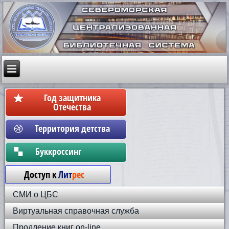
Год защитника
Отечества
Территория детства
Бyккpoccинг
Доступ к
Лит
рес
СМИ о ЦБС
Виртуальная справочная служба
Продление книг on-line