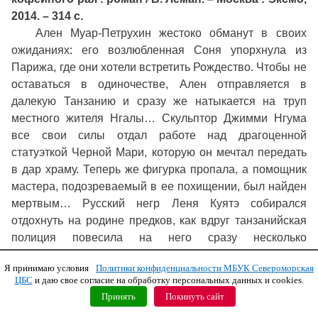
2014. – 314 с.
Ален Муар-Петрухин жестоко обманут в своих
ожиданиях: его возлюбленная Соня упорхнула из
Парижа, где они хотели встретить Рождество. Чтобы не
оставаться в одиночестве, Ален отправляется в
далекую Танзанию и сразу же натыкается на труп
местного жителя Нгалы… Скульптор Джимми Нгума
все свои силы отдал работе над драгоценной
статуэткой Черной Мари, которую он мечтал передать
в дар храму. Теперь же фигурка пропала, а помощник
мастера, подозреваемый в ее похищении, был найден
мертвым… Русский негр Леня Куятэ собирался
отдохнуть на родине предков, как вдруг танзанийская
полиция повесила на него сразу несколько
преступлений, и сейчас ему приходится рассчитывать
Я принимаю условия
Политики конфиденциальности МБУК Североморская
только на детектива-любителя Алена…
ЦБС
и даю свое согласие на обработку персональных данных и cookies.
Черная Мари – богиня луны жаркого континента, и как
Принять
Покинуть сайт
переменчив лик лунного месяца, так же капризно его