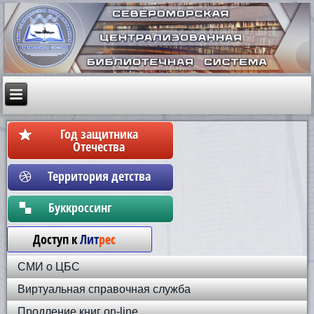
Год защитника
Отечества
Территория детства
Бyккpoccинг
Доступ к
Лит
рес
СМИ о ЦБС
Виртуальная справочная служба
Продление книг on-line