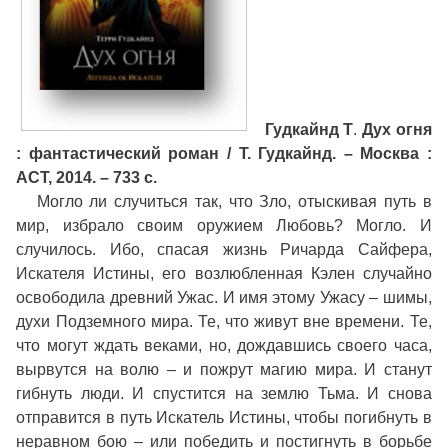
Гудкайнд Т
.
Дух огня
: фантастический роман / Т. Гудкайнд. – Москва :
АСТ, 2014. – 733 с.
Могло ли случиться так, что Зло, отыскивая путь в
мир, избрало своим оружием Любовь? Могло. И
случилось. Ибо, спасая жизнь Ричарда Сайфера,
Искателя Истины, его возлюбленная Кэлен случайно
освободила древний Ужас. И имя этому Ужасу – шимы,
духи Подземного мира. Те, что живут вне времени. Те,
что могут ждать веками, но, дождавшись своего часа,
вырвутся на волю – и пожрут магию мира. И станут
гибнуть люди. И спустится на землю Тьма. И снова
отправится в путь Искатель Истины, чтобы погибнуть в
неравном бою – или победить и постигнуть в борьбе