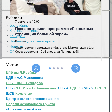
Рубрики
Без рубрики
Книжные новинки
Конкурсы
Новинки журнальной прозы
Новости
Объявления
Метки
ЦГБ им.Л.Крейна
ЦДБ им.С.Михалкова
СГБ 1 им.Е.Гулидова
СГБ
СГБ 2 им.В.Панюшкина
СГБ 4
СДБ 1
СДБ 2
ССБ 3
ЩСБ
Коллегам
Центр экологич.просвещения
Неделя безопасного Рунета
«Правовой ликбез»