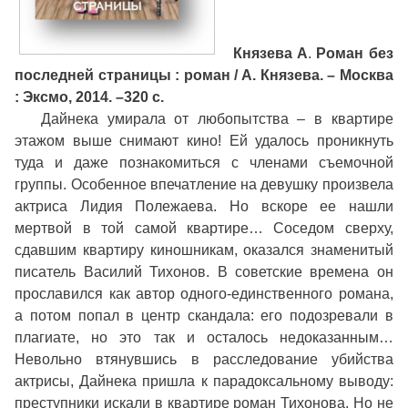
Князева А
.
Роман без
последней страницы : роман / А. Князева. – Москва
: Эксмо, 2014. –320 с.
Дайнека умирала от любопытства – в квартире
этажом выше снимают кино! Ей удалось проникнуть
туда и даже познакомиться с членами съемочной
группы. Особенное впечатление на девушку произвела
актриса Лидия Полежаева. Но вскоре ее нашли
мертвой в той самой квартире… Соседом сверху,
сдавшим квартиру киношникам, оказался знаменитый
писатель Василий Тихонов. В советские времена он
прославился как автор одного-единственного романа,
а потом попал в центр скандала: его подозревали в
плагиате, но это так и осталось недоказанным…
Невольно втянувшись в расследование убийства
актрисы, Дайнека пришла к парадоксальному выводу:
преступники искали в квартире роман Тихонова. Но не