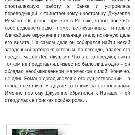
опостылевшую работу в банке и устроилась
переводчицей к таинственному иностранцу Джузеппе
Романо. Он якобы приехал в Россию, чтобы посетить
свое родовое гнездо – поместье Якушкиных, – и только
ближайшее окружение итальянца знало истинную цель
его визита. На самом деле он собирался найти некий
загадочный артефакт, которым, по легенде, владел его
предок, масон Лев Якушкин. Что это за предмет, никто
толком не представлял, известно было лишь одно – он
обладал необыкновенной магической силой. Конечно,
не один Романо догадывался о его существовании – в
город съехались и другие охотники за сокровищами.
Именно поэтому Джузеппе обратился к Наташе – ей
отводилась в поисках особая роль…