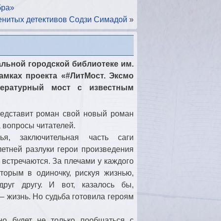
бра»
енитых детективов Содзи Симадой
»
альной городской библиотеке им.
рамках проекта «#ЛитМост. Эксмо
итературный мост с
известным
едставит роман свой новый роман
а вопросы читателей.
ья, заключительная часть саги
летней разлуки герои произведения
 встречаются. За плечами у каждого
оторым в одиночку, рискуя жизнью,
руг другу. И вот, казалось бы,
– жизнь. Но судьба готовила героям
о будет не только пообщаться с