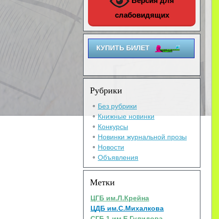
Версия для
слабовидящих
КУПИТЬ БИЛЕТ
Рубрики
Без рубрики
Книжные новинки
Конкурсы
Новинки журнальной прозы
Новости
Объявления
Метки
ЦГБ им.Л.Крейна
ЦДБ им.С.Михалкова
СГБ 1 им.Е.Гулидова