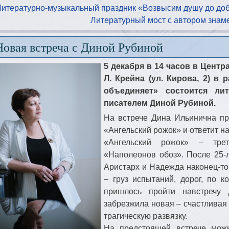
Литературно-музыкальный праздник «Возвысим душу до до
Литературный мост с автором знам
Новая встреча с Диной Рубиной
5 декабря в 14 часов в Центр
Л. Крейна (ул. Кирова, 2) в 
объединяет» состоится л
писателем Диной Рубиной.
На встрече Дина Ильинична пр
«Ангельский рожок» и ответит н
«Ангельский рожок» – трет
«Наполеонов обоз». После 25-
Аристарх и Надежда наконец-то
– груз испытаний, дорог, по к
пришлось пройти навстречу д
забрезжила новая – счастливая 
трагическую развязку.
На предстоящей встрече можн