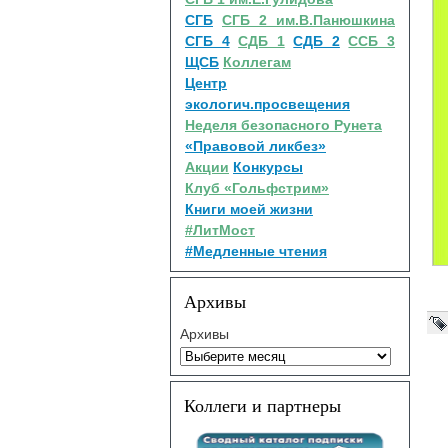
СГБ
СГБ 2 им.В.Панюшкина
СГБ 4
СДБ 1
СДБ 2
ССБ 3
ЩСБ
Коллегам
Центр
экологич.просвещения
Неделя безопасного Рунета
«Правовой ликбез»
Акции
Конкурсы
Клуб «Гольфстрим»
Книги моей жизни
#ЛитМост
#Медленные чтения
Архивы
Архивы
Коллеги и партнеры