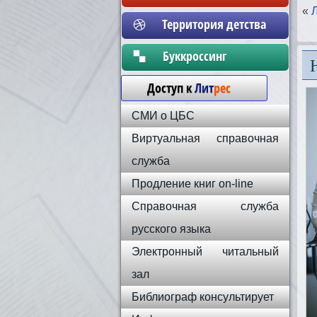
«
Территория детства
Бyккpoccинг
Доступ к
Лит
рес
СМИ о ЦБС
Виртуальная справочная
служба
Продление книг on-line
Справочная служба
русского языка
Электронный читальный
зал
Библиограф консультирует