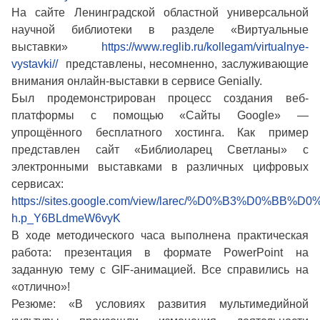
На сайте Ленинградской областной универсальной
научной библиотеки в разделе «Виртуальные
выставки»
https://www.reglib.ru/kollegam/virtualnye-
vystavki//
представлены, несомненно, заслуживающие
внимания онлайн-выставки в сервисе Genially.
Был продемонстрирован процесс создания веб-
платформы с помощью «Сайты Google» —
упрощённого бесплатного хостинга. Как пример
представлен сайт «Библиоларец Светланы» с
электронными выставками в различных цифровых
сервисах:
https://sites.google.com/view/larec/%D0%B3%D0
h.p_Y6BLdmeW6vyK
В ходе методического часа выполнена практическая
работа: презентация в формате PowerPoint на
заданную тему с GIF-анимацией. Все справились на
«отлично»!
Резюме: «В условиях развития мультимедийной