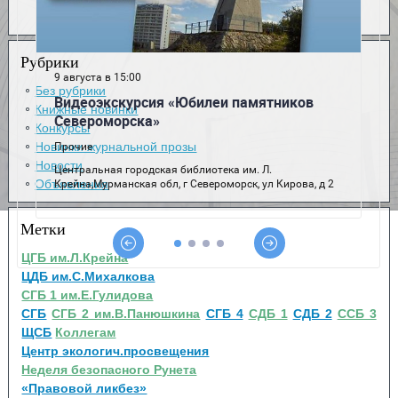
Рубрики
Без рубрики
Книжные новинки
Конкурсы
Новинки журнальной прозы
Новости
Объявления
Метки
ЦГБ им.Л.Крейна
ЦДБ им.С.Михалкова
СГБ 1 им.Е.Гулидова
СГБ
СГБ 2 им.В.Панюшкина
СГБ 4
СДБ 1
СДБ 2
ССБ 3
ЩСБ
Коллегам
Центр экологич.просвещения
Неделя безопасного Рунета
«Правовой ликбез»