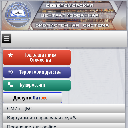
Год защитника
Отечества
Территория детства
Бyккpoccинг
Доступ к
Лит
рес
СМИ о ЦБС
Виртуальная справочная служба
Продление книг on-line