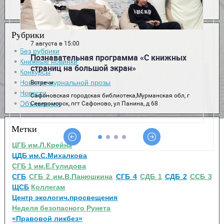
Рубрики
Без рубрики
Книжные новинки
Конкурсы
Новинки журнальной прозы
Новости
Объявления
Метки
ЦГБ им.Л.Крейна
ЦДБ им.С.Михалкова
СГБ 1 им.Е.Гулидова
СГБ
СГБ 2 им.В.Панюшкина
СГБ 4
СДБ 1
СДБ 2
ССБ 3
ЩСБ
Коллегам
Центр экологич.просвещения
Неделя безопасного Рунета
«Правовой ликбез»