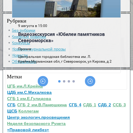
Рубрики
Без рубрики
Книжные новинки
Конкурсы
Новинки журнальной прозы
Новости
Объявления
Метки
ЦГБ им.Л.Крейна
ЦДБ им.С.Михалкова
СГБ 1 им.Е.Гулидова
СГБ
СГБ 2 им.В.Панюшкина
СГБ 4
СДБ 1
СДБ 2
ССБ 3
ЩСБ
Коллегам
Центр экологич.просвещения
Неделя безопасного Рунета
«Правовой ликбез»