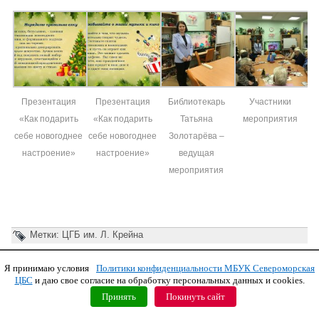
Презентация
Презентация
Библиотекарь
Участники
«Как подарить
«Как подарить
Татьяна
мероприятия
себе новогоднее
себе новогоднее
Золотарёва –
настроение»
настроение»
ведущая
мероприятия
Метки:
ЦГБ им. Л. Крейна
Я принимаю условия
Политики конфиденциальности МБУК Североморская
Copyright © 2011 МБУК СЦБС
ЦБС
и даю свое согласие на обработку персональных данных и cookies.
Принять
Покинуть сайт