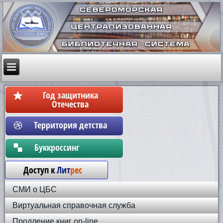
Год защитника
Отечества
Территория детства
Бyккpoccинг
Доступ к
Лит
рес
СМИ о ЦБС
Виртуальная справочная служба
Продление книг on-line