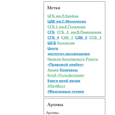
Метки
ЦГБ им.Л.Крейна
ЦДБ им.С.Михалкова
СГБ 1 им.Е.Гулидова
СГБ
СГБ 2 им.В.Панюшкина
СГБ 4
СДБ 1
СДБ 2
ССБ 3
ЩСБ
Коллегам
Центр
экологич.просвещения
Неделя безопасного Рунета
«Правовой ликбез»
Акции
Конкурсы
Клуб «Гольфстрим»
Книги моей жизни
#ЛитМост
#Медленные чтения
Архивы
Архивы