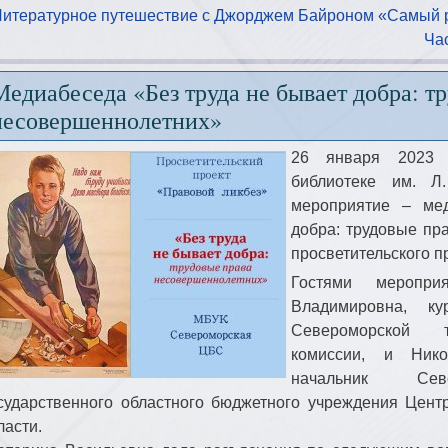
Литературное путешествие с Джорджем Байроном «Самый 
Ча
Медиабеседа «Без труда не бывает добра: т
несовершеннолетних»
26 января 2023 
библиотеке им. Л
мероприятие – ме
добра: трудовые пр
просветительского п
Гостями меропри
Владимировна, ку
Североморской т
комиссии, и Нико
начальник Север
сударственного областного бюджетного учреждения Цент
ласти.