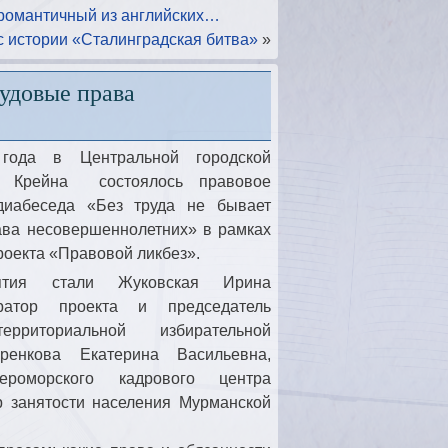
романтичный из английских…
с истории «Сталинградская битва»
»
рудовые права
года в Центральной городской
. Крейна состоялось правовое
диабеседа «Без труда не бывает
ава несовершеннолетних» в рамках
роекта «Правовой ликбез».
ятия стали Жуковская Ирина
ратор проекта и председатель
ерриториальной избирательной
ренкова Екатерина Васильевна,
оморского кадрового центра
р занятости населения Мурманской