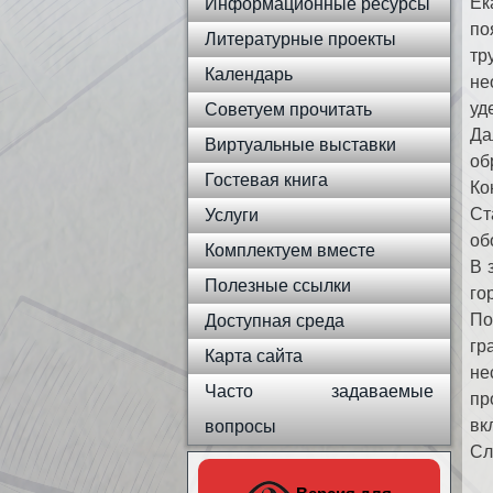
Ек
Информационные ресурсы
по
Литературные проекты
тр
Календарь
не
уд
Советуем прочитать
Да
Виртуальные выставки
об
Гостевая книга
Ко
Ст
Услуги
об
Комплектуем вместе
В 
Полезные ссылки
го
По
Доступная среда
гр
Карта сайта
не
Часто задаваемые
пр
вк
вопросы
Сл