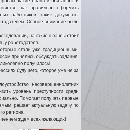
росам: какие права и обязанности
ройстве, как правильно оформить
ных работников, какие документы
ботодателем. Особое внимание было
беседовании, на какие нюансы стоит
ь у работодателя.
которые стали уже традиционными.
есом принялись обсуждать задания,
еликолепно получилось!
ссиях будущего, которое уже не за
удоустройство несовершеннолетних
изить уровень преступности среди
риально. Помогает получать первые
амым, решает актуальную задачу по
го региона.
ерпением ждем всех желающих!