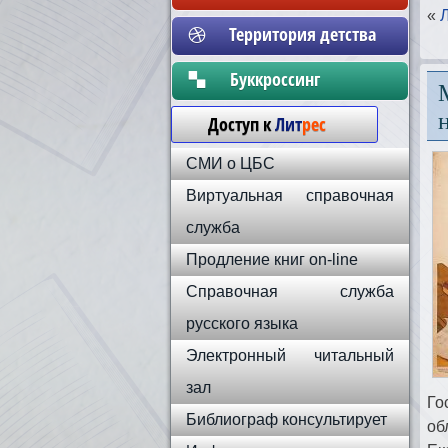
«
Территория детства
Бyккpoccинг
Доступ к
Лит
рес
СМИ о ЦБС
Виртуальная справочная
служба
Продление книг on-line
Справочная служба
русского языка
Электронный читальный
зал
Го
Библиограф консультирует
об