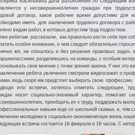
атерина Васильевна дала разъяснения по следующим воп
являются у несовершеннолетних граждан при трудоуст
удовой договор, какое рабочее время допустимо для ю
обходимо иметь для заключения трудового договора с ра
елено видам работ, в которых допустим труд подростков.
лее ребятам рассказали, как правильно вести себя при со
ратить особое внимание, о чем следует обязательно спросит
нечно же, не обошлось и без решения правовых задач, 
аршеклассники, разделившись на команды, с особым интер
основывать свое мнение с точки зрения закона. У них это в
заключение ребята увлеченно смотрели видеосюжет о профе
рами, ведь скоро им предстоит выбирать свою профессию.
дводя итог встречи, хотелось отметить следующее, тр
аждан носит социально-значимый характер, помогает сн
совершеннолетних, приобщить их к труду, поддержать мате
офессиональные навыки еще со школьной скамьи, и, тем с
лючению молодежи в социально-экономическую жизнь наше
едующая встреча состоится 16 февраля в 16 часов. С нет