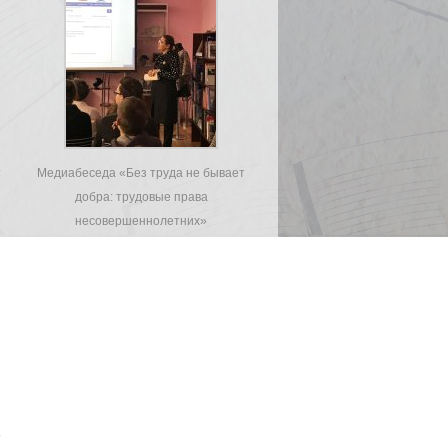
т
Медиабеседа «Без труда не бывает
добра: трудовые права
несовершеннолетних»
т