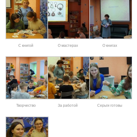
С книгой
О мастерах
О книгах
Творчество
За работой
Серьги готовы