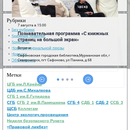
Рубрики
Без рубрики
Книжные новинки
Конкурсы
Новинки журнальной прозы
Новости
Объявления
Метки
ЦГБ им.Л.Крейна
ЦДБ им.С.Михалкова
СГБ 1 им.Е.Гулидова
СГБ
СГБ 2 им.В.Панюшкина
СГБ 4
СДБ 1
СДБ 2
ССБ 3
ЩСБ
Коллегам
Центр экологич.просвещения
Неделя безопасного Рунета
«Правовой ликбез»