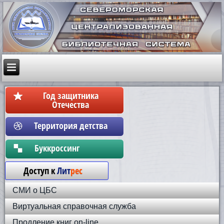
Год защитника
Отечества
Территория детства
Бyккpoccинг
Доступ к
Лит
рес
СМИ о ЦБС
Виртуальная справочная служба
Продление книг on-line