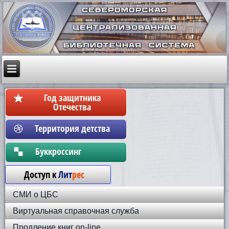
Год защитника
Отечества
Территория детства
Бyккpoccинг
Доступ к
Лит
рес
СМИ о ЦБС
Виртуальная справочная служба
Продление книг on-line