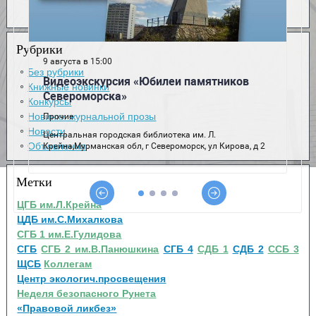
Рубрики
Без рубрики
Книжные новинки
Конкурсы
Новинки журнальной прозы
Новости
Объявления
Метки
ЦГБ им.Л.Крейна
ЦДБ им.С.Михалкова
СГБ 1 им.Е.Гулидова
СГБ
СГБ 2 им.В.Панюшкина
СГБ 4
СДБ 1
СДБ 2
ССБ 3
ЩСБ
Коллегам
Центр экологич.просвещения
Неделя безопасного Рунета
«Правовой ликбез»