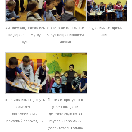
«И поехали, помчались
У выставки мальчишки
Чудо, имя которому
по дороге… -Жу-жу-
берут понравившиеся
книга!
жу!»
книжки
«…и уселись отдохнуть
Гости литературного
самолет с
утренника дети
автомобилем и
детского сада № 30
почтовый пароход…»
группа «Кораблик»
(воспитатель Галина