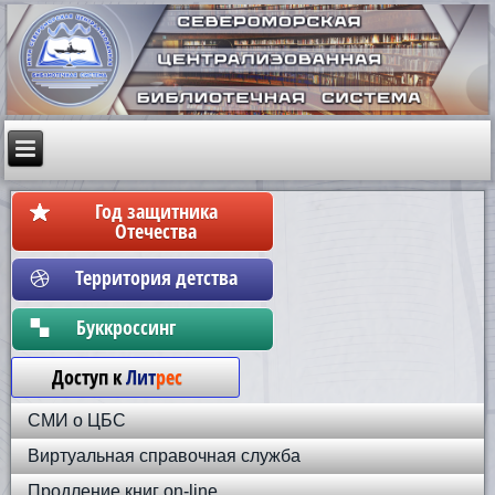
Год защитника
Отечества
Территория детства
Бyккpoccинг
Доступ к
Лит
рес
СМИ о ЦБС
Виртуальная справочная служба
Продление книг on-line