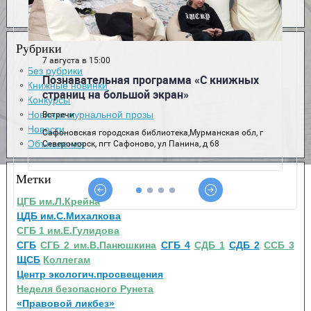
Рубрики
Без рубрики
Книжные новинки
Конкурсы
Новинки журнальной прозы
Новости
Объявления
Метки
ЦГБ им.Л.Крейна
ЦДБ им.С.Михалкова
СГБ 1 им.Е.Гулидова
СГБ
СГБ 2 им.В.Панюшкина
СГБ 4
СДБ 1
СДБ 2
ССБ 3
ЩСБ
Коллегам
Центр экологич.просвещения
Неделя безопасного Рунета
«Правовой ликбез»