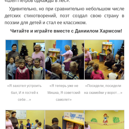
«Шел Петров однажды в лес».
Удивительно, но при сравнительно небольшом числе
детских стихотворений, поэт создал свою страну в
поэзии для детей и стал ее классиком.
Читайте и играйте вместе с Даниилом Хармсом!
«Я захотел устроить
«Я теперь уже не
«Посидели, посидели
бал, И я гостей к
Мишка, Я советский
на скамейки у ворот…»
себе…»
самолет»