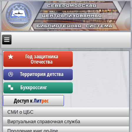
Год защитника
Отечества
Территория детства
Бyккpoccинг
Доступ к
Лит
рес
СМИ о ЦБС
Виртуальная справочная служба
Продление книг on-line