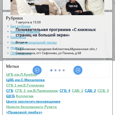
Рубрики
Без рубрики
Книжные новинки
Конкурсы
Новинки журнальной прозы
Новости
Объявления
Метки
ЦГБ им.Л.Крейна
ЦДБ им.С.Михалкова
СГБ 1 им.Е.Гулидова
СГБ
СГБ 2 им.В.Панюшкина
СГБ 4
СДБ 1
СДБ 2
ССБ 3
ЩСБ
Коллегам
Центр экологич.просвещения
Неделя безопасного Рунета
«Правовой ликбез»