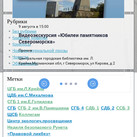
Рубрики
Без рубрики
Книжные новинки
Конкурсы
Новинки журнальной прозы
Новости
Объявления
Метки
ЦГБ им.Л.Крейна
ЦДБ им.С.Михалкова
СГБ 1 им.Е.Гулидова
СГБ
СГБ 2 им.В.Панюшкина
СГБ 4
СДБ 1
СДБ 2
ССБ 3
ЩСБ
Коллегам
Центр экологич.просвещения
Неделя безопасного Рунета
«Правовой ликбез»