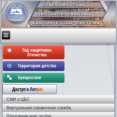
Год защитника
Отечества
Территория детства
Бyккpoccинг
Доступ к
Лит
рес
СМИ о ЦБС
Виртуальная справочная служба
Продление книг on-line