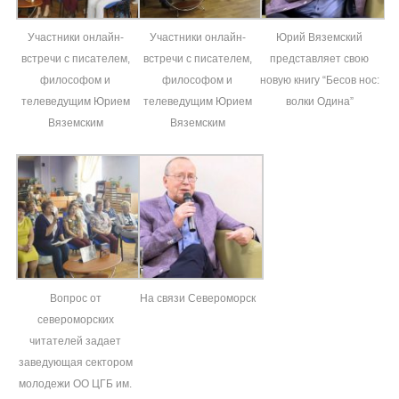
Участники онлайн-
Участники онлайн-
Юрий Вяземский
встречи с писателем,
встречи с писателем,
представляет свою
философом и
философом и
новую книгу “Бесов нос:
телеведущим Юрием
телеведущим Юрием
волки Одина”
Вяземским
Вяземским
Вопрос от
На связи Североморск
североморских
читателей задает
заведующая сектором
молодежи ОО ЦГБ им.