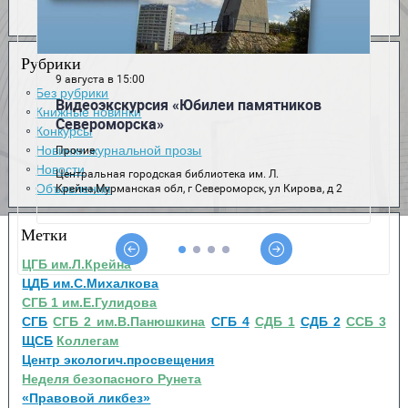
Рубрики
Без рубрики
Книжные новинки
Конкурсы
Новинки журнальной прозы
Новости
Объявления
Метки
ЦГБ им.Л.Крейна
ЦДБ им.С.Михалкова
СГБ 1 им.Е.Гулидова
СГБ
СГБ 2 им.В.Панюшкина
СГБ 4
СДБ 1
СДБ 2
ССБ 3
ЩСБ
Коллегам
Центр экологич.просвещения
Неделя безопасного Рунета
«Правовой ликбез»