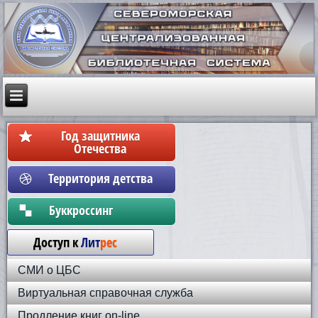
Год защитника
Отечества
Территория детства
Бyккpoccинг
Доступ к
Лит
рес
СМИ о ЦБС
Виртуальная справочная служба
Продление книг on-line