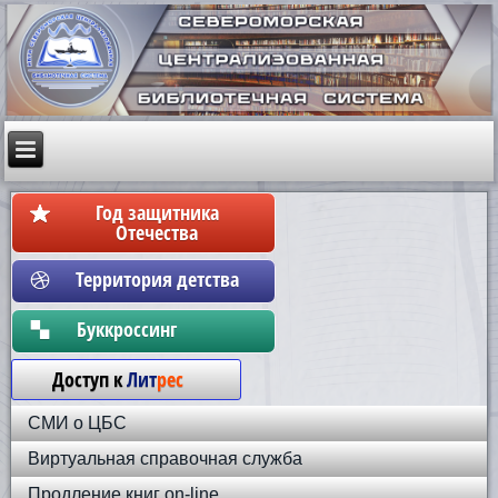
Год защитника
Отечества
Территория детства
Бyккpoccинг
Доступ к
Лит
рес
СМИ о ЦБС
Виртуальная справочная служба
Продление книг on-line