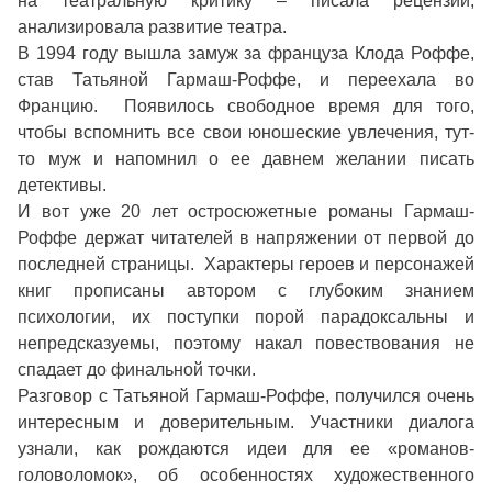
на театральную критику – писала рецензии,
анализировала развитие театра.
В 1994 году вышла замуж за француза Клода Роффе,
став Татьяной Гармаш-Роффе, и переехала во
Францию. Появилось свободное время для того,
чтобы вспомнить все свои юношеские увлечения, тут-
то муж и напомнил о ее давнем желании писать
детективы.
И вот уже 20 лет остросюжетные романы Гармаш-
Роффе держат читателей в напряжении от первой до
последней страницы. Характеры героев и персонажей
книг прописаны автором с глубоким знанием
психологии, их поступки порой парадоксальны и
непредсказуемы, поэтому накал повествования не
спадает до финальной точки.
Разговор с Татьяной Гармаш-Роффе, получился очень
интересным и доверительным. Участники диалога
узнали, как рождаются идеи для ее «романов-
головоломок», об особенностях художественного