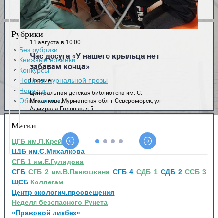
Рубрики
Без рубрики
Книжные новинки
Конкурсы
Новинки журнальной прозы
Новости
Объявления
Метки
ЦГБ им.Л.Крейна
ЦДБ им.С.Михалкова
СГБ 1 им.Е.Гулидова
СГБ
СГБ 2 им.В.Панюшкина
СГБ 4
СДБ 1
СДБ 2
ССБ 3
ЩСБ
Коллегам
Центр экологич.просвещения
Неделя безопасного Рунета
«Правовой ликбез»