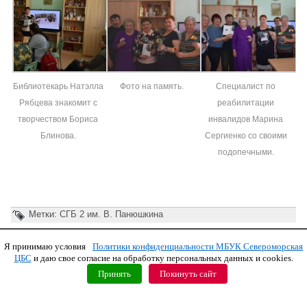
Библиотекарь Натэлла
Фото на память.
Специалист по
Рябцева знакомит с
реабилитации
творчеством Бориса
инвалидов Марина
Блинова.
Сергиенко со своими
подопечными.
Метки:
СГБ 2 им. В. Панюшкина
Я принимаю условия
Политики конфиденциальности МБУК Североморская
Copyright © 2011 МБУК СЦБС
ЦБС
и даю свое согласие на обработку персональных данных и cookies.
Принять
Покинуть сайт