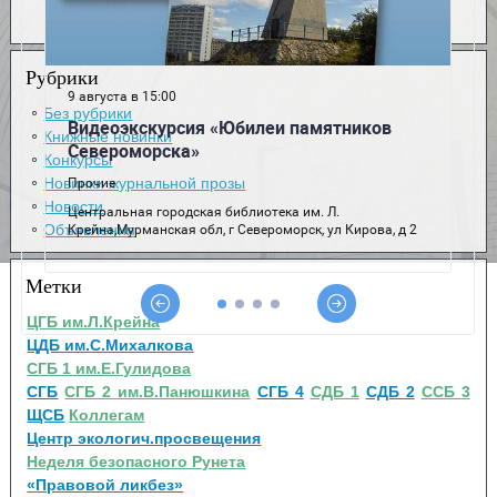
Рубрики
Без рубрики
Книжные новинки
Конкурсы
Новинки журнальной прозы
Новости
Объявления
Метки
ЦГБ им.Л.Крейна
ЦДБ им.С.Михалкова
СГБ 1 им.Е.Гулидова
СГБ
СГБ 2 им.В.Панюшкина
СГБ 4
СДБ 1
СДБ 2
ССБ 3
ЩСБ
Коллегам
Центр экологич.просвещения
Неделя безопасного Рунета
«Правовой ликбез»