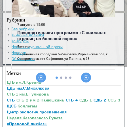
Рубрики
Без рубрики
Книжные новинки
Конкурсы
Новинки журнальной прозы
Новости
Объявления
Метки
ЦГБ им.Л.Крейна
ЦДБ им.С.Михалкова
СГБ 1 им.Е.Гулидова
СГБ
СГБ 2 им.В.Панюшкина
СГБ 4
СДБ 1
СДБ 2
ССБ 3
ЩСБ
Коллегам
Центр экологич.просвещения
Неделя безопасного Рунета
«Правовой ликбез»