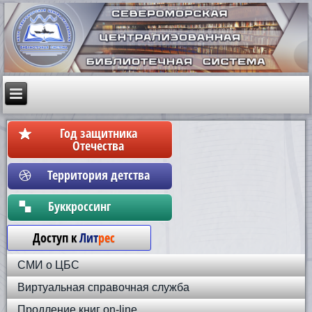
Год защитника
Отечества
Территория детства
Бyккpoccинг
Доступ к
Лит
рес
СМИ о ЦБС
Виртуальная справочная служба
Продление книг on-line