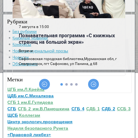
Рубрики
Без рубрики
Книжные новинки
Конкурсы
Новинки журнальной прозы
Новости
Объявления
Метки
ЦГБ им.Л.Крейна
ЦДБ им.С.Михалкова
СГБ 1 им.Е.Гулидова
СГБ
СГБ 2 им.В.Панюшкина
СГБ 4
СДБ 1
СДБ 2
ССБ 3
ЩСБ
Коллегам
Центр экологич.просвещения
Неделя безопасного Рунета
«Правовой ликбез»