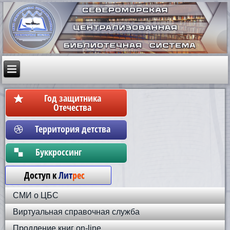
Год защитника
Отечества
Территория детства
Бyккpoccинг
Доступ к
Лит
рес
СМИ о ЦБС
Виртуальная справочная служба
Продление книг on-line