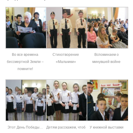
Во все времена
Стихотворение
Вспоминаем о
бессмертной Земли –
«Мальчики»
минувшей войне
помните!
Этот День Победы…
Детям расскажем, чтоб
У книжной выставки