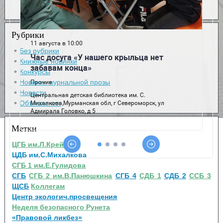
Рубрики
Без рубрики
Книжные новинки
Конкурсы
Новинки журнальной прозы
Новости
Объявления
Метки
ЦГБ им.Л.Крейна
ЦДБ им.С.Михалкова
СГБ 1 им.Е.Гулидова
СГБ
СГБ 2 им.В.Панюшкина
СГБ 4
СДБ 1
СДБ 2
ССБ 3
ЩСБ
Коллегам
Центр экологич.просвещения
Неделя безопасного Рунета
«Правовой ликбез»