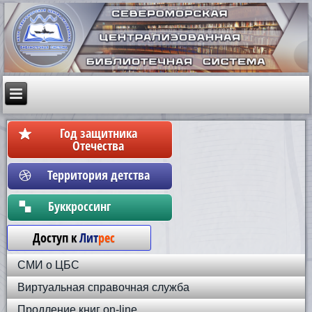
Год защитника
Отечества
Территория детства
Бyккpoccинг
Доступ к
Лит
рес
СМИ о ЦБС
Виртуальная справочная служба
Продление книг on-line