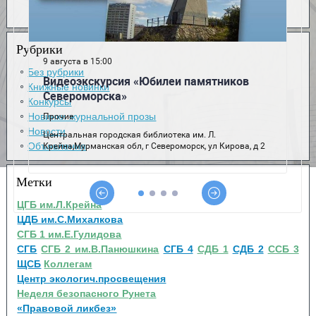
Рубрики
Без рубрики
Книжные новинки
Конкурсы
Новинки журнальной прозы
Новости
Объявления
Метки
ЦГБ им.Л.Крейна
ЦДБ им.С.Михалкова
СГБ 1 им.Е.Гулидова
СГБ
СГБ 2 им.В.Панюшкина
СГБ 4
СДБ 1
СДБ 2
ССБ 3
ЩСБ
Коллегам
Центр экологич.просвещения
Неделя безопасного Рунета
«Правовой ликбез»