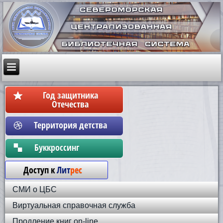
Год защитника
Отечества
Территория детства
Бyккpoccинг
Доступ к
Лит
рес
СМИ о ЦБС
Виртуальная справочная служба
Продление книг on-line