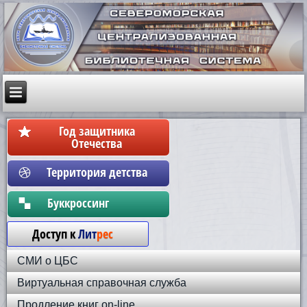
Год защитника
Отечества
Территория детства
Бyккpoccинг
Доступ к
Лит
рес
СМИ о ЦБС
Виртуальная справочная служба
Продление книг on-line