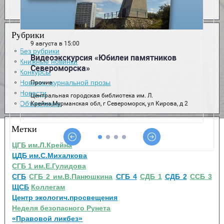
Рубрики
Без рубрики
Книжные новинки
Конкурсы
Новинки журнальной прозы
Новости
Объявления
Метки
ЦГБ им.Л.Крейна
ЦДБ им.С.Михалкова
СГБ 1 им.Е.Гулидова
СГБ
СГБ 2 им.В.Панюшкина
СГБ 4
СДБ 1
СДБ 2
ССБ 3
ЩСБ
Коллегам
Центр экологич.просвещения
Неделя безопасного Рунета
«Правовой ликбез»