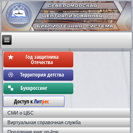
Год защитника
Отечества
Территория детства
Бyккpoccинг
Доступ к
Лит
рес
СМИ о ЦБС
Виртуальная справочная служба
Продление книг on-line