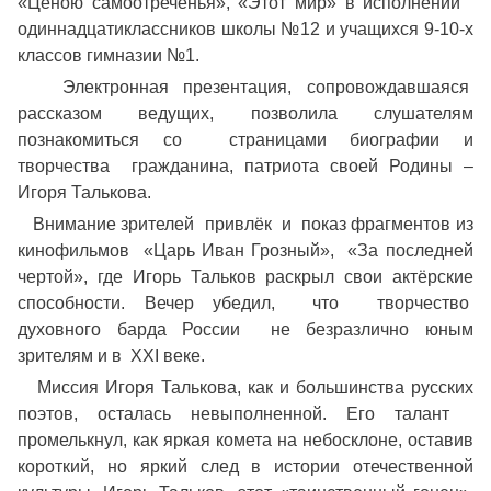
«Ценою самоотреченья», «Этот мир» в исполнении
одиннадцатиклассников школы №12 и учащихся 9-10-х
классов гимназии №1.
Электронная презентация, сопровождавшаяся
рассказом ведущих, позволила слушателям
познакомиться со страницами биографии и
творчества гражданина, патриота своей Родины –
Игоря Талькова.
Внимание зрителей привлёк и показ фрагментов из
кинофильмов «Царь Иван Грозный», «За последней
чертой», где Игорь Тальков раскрыл свои актёрские
способности. Вечер убедил, что творчество
духовного барда России не безразлично юным
зрителям и в XXI веке.
Миссия Игоря Талькова, как и большинства русских
поэтов, осталась невыполненной. Его талант
промелькнул, как яркая комета на небосклоне, оставив
короткий, но яркий след в истории отечественной