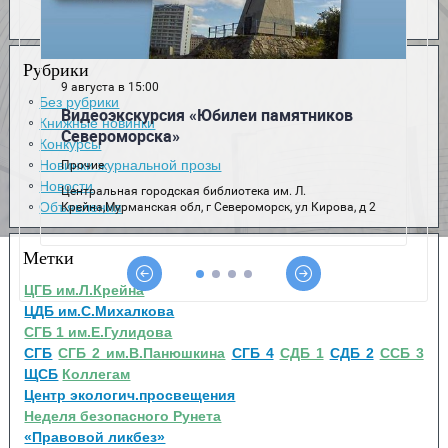
Рубрики
Без рубрики
Книжные новинки
Конкурсы
Новинки журнальной прозы
Новости
Объявления
Метки
ЦГБ им.Л.Крейна
ЦДБ им.С.Михалкова
СГБ 1 им.Е.Гулидова
СГБ
СГБ 2 им.В.Панюшкина
СГБ 4
СДБ 1
СДБ 2
ССБ 3
ЩСБ
Коллегам
Центр экологич.просвещения
Неделя безопасного Рунета
«Правовой ликбез»