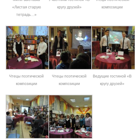
«Листая старую
кругу друзей»
композиции
тетрадь…»
Чтецы поэтической
Чтецы поэтической
Ведущие гостиной «В
композиции
композиции
кругу друзей»