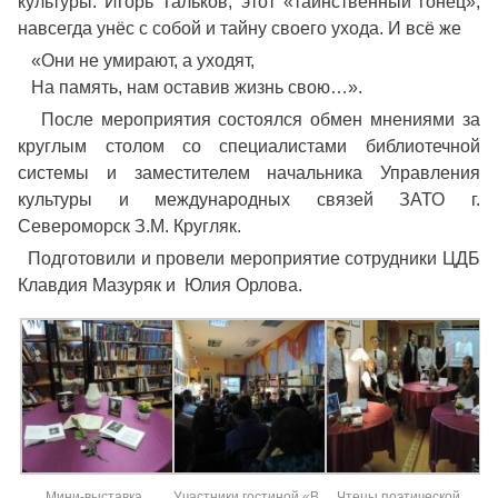
культуры. Игорь Тальков, этот «таинственный гонец»,
навсегда унёс с собой и тайну своего ухода. И всё же
«Они не умирают, а уходят,
На память, нам оставив жизнь свою…».
После мероприятия состоялся обмен мнениями за
круглым столом со специалистами библиотечной
системы и заместителем начальника Управления
культуры и международных связей ЗАТО г.
Североморск З.М. Кругляк.
Подготовили и провели мероприятие сотрудники ЦДБ
Клавдия Мазуряк и Юлия Орлова.
Мини-выставка
Участники гостиной «В
Чтецы поэтической