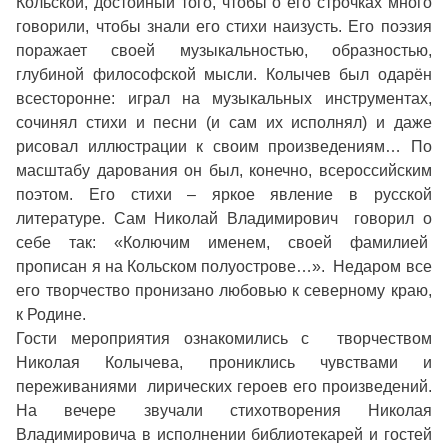
Кольской, достойный того, чтобы о его строчках много
говорили, чтобы знали его стихи наизусть. Его поэзия
поражает своей музыкальностью, образностью,
глубиной философской мысли. Колычев был одарён
всесторонне: играл на музыкальных инструментах,
сочинял стихи и песни (и сам их исполнял) и даже
рисовал иллюстрации к своим произведениям… По
масштабу дарования он был, конечно, всероссийским
поэтом. Его стихи – яркое явление в русской
литературе. Сам Николай Владимирович говорил о
себе так: «Колючим именем, своей фамилией
прописан я на Кольском полуострове…». Недаром все
его творчество пронизано любовью к северному краю,
к Родине.
Гости мероприятия ознакомились с творчеством
Николая Колычева, прониклись чувствами и
переживаниями лирических героев его произведений.
На вечере звучали стихотворения Николая
Владимировича в исполнении библиотекарей и гостей