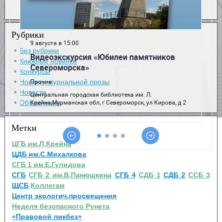
Рубрики
Без рубрики
Книжные новинки
Конкурсы
Новинки журнальной прозы
Новости
Объявления
Метки
ЦГБ им.Л.Крейна
ЦДБ им.С.Михалкова
СГБ 1 им.Е.Гулидова
СГБ
СГБ 2 им.В.Панюшкина
СГБ 4
СДБ 1
СДБ 2
ССБ 3
ЩСБ
Коллегам
Центр экологич.просвещения
Неделя безопасного Рунета
«Правовой ликбез»