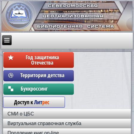
Год защитника
Отечества
Территория детства
Бyккpoccинг
Доступ к
Лит
рес
СМИ о ЦБС
Виртуальная справочная служба
Продление книг on-line