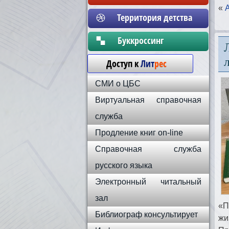
«
Территория детства
Бyккpoccинг
Доступ к
Лит
рес
СМИ о ЦБС
Виртуальная справочная
служба
Продление книг on-line
Справочная служба
русского языка
Электронный читальный
зал
«П
Библиограф консультирует
жи