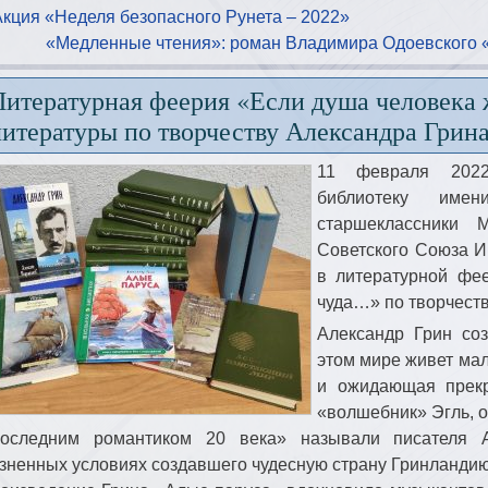
Акция «Неделя безопасного Рунета – 2022»
«Медленные чтения»: роман Владимира Одоевского «
Литературная феерия «Если душа человека
литературы по творчеству Александра Грин
11 февраля 2022
библиотеку име
старшеклассник
Советского Союза И
в литературной фе
чуда…» по творчеств
Александр Грин со
этом мире живет мал
и ожидающая прекр
«волшебник» Эгль,
оследним романтиком 20 века» называли писателя А
зненных условиях создавшего чудесную страну Гринландию