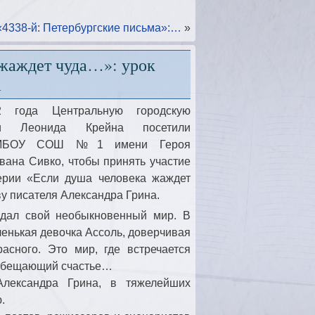
4338-й: Петербургские письма»:…
»
 жаждет чуда…»: урок
а
 года Центральную городскую
ни Леонида Крейна посетили
и МБОУ СОШ №1 имени Героя
вана Сивко, чтобы принять участие
ерии «Если душа человека жаждет
у писателя Александра Грина.
здал свой необыкновенный мир. В
енькая девочка Ассоль, доверчивая
асного. Это мир, где встречается
 обещающий счастье…
лександра Грина, в тяжелейших
.