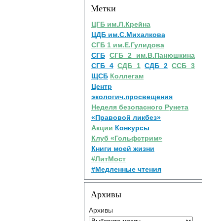
Метки
ЦГБ им.Л.Крейна
ЦДБ им.С.Михалкова
СГБ 1 им.Е.Гулидова
СГБ
СГБ 2 им.В.Панюшкина
СГБ 4
СДБ 1
СДБ 2
ССБ 3
ЩСБ
Коллегам
Центр
экологич.просвещения
Неделя безопасного Рунета
«Правовой ликбез»
Акции
Конкурсы
Клуб «Гольфстрим»
Книги моей жизни
#ЛитМост
#Медленные чтения
Архивы
Архивы