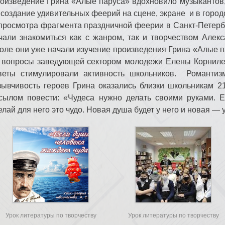
оизведение Грина «Алые паруса» вдохновило музыкантов,
 создание удивительных феерий на сцене, экране и в город
просмотра фрагмента праздничной феерии в Санкт-Петерб
чали знакомиться как с жанром, так и творчеством Алек
оле они уже начали изучение произведения Грина «Алые па
 вопросы заведующей сектором молодежи Елены Корниле
веты стимулировали активность школьников. Романтиз
зывчивость героев Грина оказались близки школьникам 2
сылом повести: «Чудеса нужно делать своими руками. 
елай для него это чудо. Новая душа будет у него и новая — 
Урок литературы по творчеству
Урок литературы по творчеству