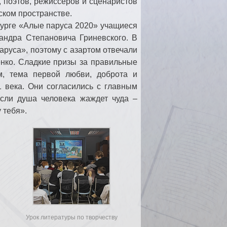
 поэтов, режиссеров и сценаристов
ском пространстве.
урге «Алые паруса 2020» учащиеся
сандра Степановича Гриневского. В
руса», поэтому с азартом отвечали
нко. Сладкие призы за правильные
м, тема первой любви, доброта и
1 века. Они согласились с главным
Если душа человека жаждет чуда –
у тебя».
Урок литературы по творчеству