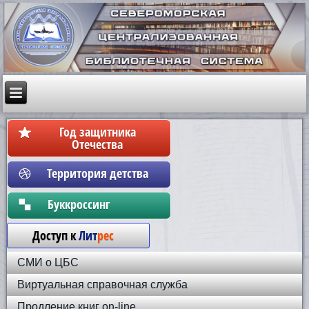
Год защитника
Отечества
Территория детства
Бyккpoccинг
Доступ к
Лит
рес
СМИ о ЦБС
Виртуальная справочная служба
Продление книг on-line