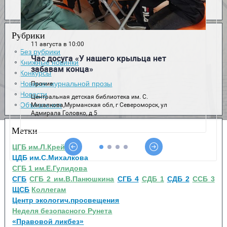
Рубрики
Без рубрики
Книжные новинки
Конкурсы
Новинки журнальной прозы
Новости
Объявления
Метки
ЦГБ им.Л.Крейна
ЦДБ им.С.Михалкова
СГБ 1 им.Е.Гулидова
СГБ
СГБ 2 им.В.Панюшкина
СГБ 4
СДБ 1
СДБ 2
ССБ 3
ЩСБ
Коллегам
Центр экологич.просвещения
Неделя безопасного Рунета
«Правовой ликбез»