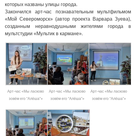
которых названы улицы города.
Закончился арт-час познавательным мультфильмом
«Мой Североморск» (автор проекта Варвара Зуева),
созданным неравнодушными жителями города в
мультстудии «Мультик в кармане».
Арт-час «Мы ласково
Арт-час «Мы ласково
Арт-час «Мы ласково
зовём его “Алёша”»
зовём его “Алёша”»
зовём его “Алёша”»