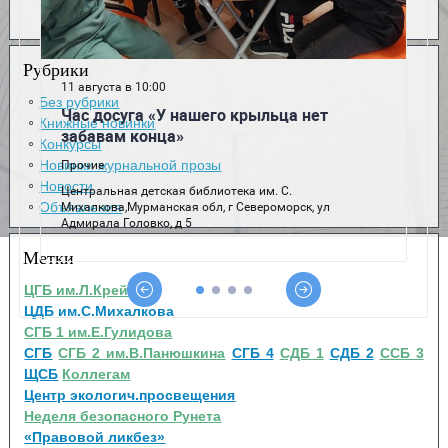
Рубрики
Без рубрики
Книжные новинки
Конкурсы
Новинки журнальной прозы
Новости
Объявления
Метки
ЦГБ им.Л.Крейна
ЦДБ им.С.Михалкова
СГБ 1 им.Е.Гулидова
СГБ
СГБ 2 им.В.Панюшкина
СГБ 4
СДБ 1
СДБ 2
ССБ 3
ЩСБ
Коллегам
Центр экологич.просвещения
Неделя безопасного Рунета
«Правовой ликбез»