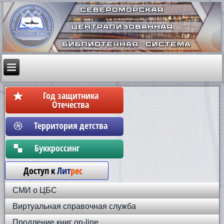
Год защитника
Отечества
Территория детства
Бyккpoccинг
Доступ к
Лит
рес
СМИ о ЦБС
Виртуальная справочная служба
Продление книг on-line