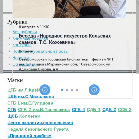
Рубрики
Без рубрики
Книжные новинки
Конкурсы
Новинки журнальной прозы
Новости
Объявления
Метки
ЦГБ им.Л.Крейна
ЦДБ им.С.Михалкова
СГБ 1 им.Е.Гулидова
СГБ
СГБ 2 им.В.Панюшкина
СГБ 4
СДБ 1
СДБ 2
ССБ 3
ЩСБ
Коллегам
Центр экологич.просвещения
Неделя безопасного Рунета
«Правовой ликбез»