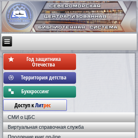
Год защитника
Отечества
Территория детства
Бyккpoccинг
Доступ к
Лит
рес
СМИ о ЦБС
Виртуальная справочная служба
Продление книг on-line