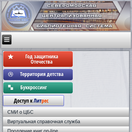
Год защитника
Отечества
Территория детства
Бyккpoccинг
Доступ к
Лит
рес
СМИ о ЦБС
Виртуальная справочная служба
Продление книг on-line