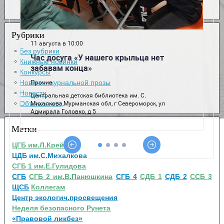
Рубрики
Без рубрики
Книжные новинки
Конкурсы
Новинки журнальной прозы
Новости
Объявления
Метки
ЦГБ им.Л.Крейна
ЦДБ им.С.Михалкова
СГБ 1 им.Е.Гулидова
СГБ
СГБ 2 им.В.Панюшкина
СГБ 4
СДБ 1
СДБ 2
ССБ 3
ЩСБ
Коллегам
Центр экологич.просвещения
Неделя безопасного Рунета
«Правовой ликбез»