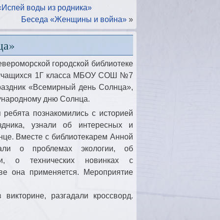
«Испей воды из родника»
Беседа «Женщины и война»
»
ца»
евероморской городской библиотеке
учащихся 1Г класса МБОУ СОШ №7
аздник «Всемирный день Солнца»,
народному дню Солнца.
 ребята познакомились с историей
здника, узнали об интересных и
нце. Вместе с библиотекарем Анной
али о проблемах экологии, об
ии, о технических новинках с
тве она применяется. Мероприятие
 викторине, разгадали кроссворд.