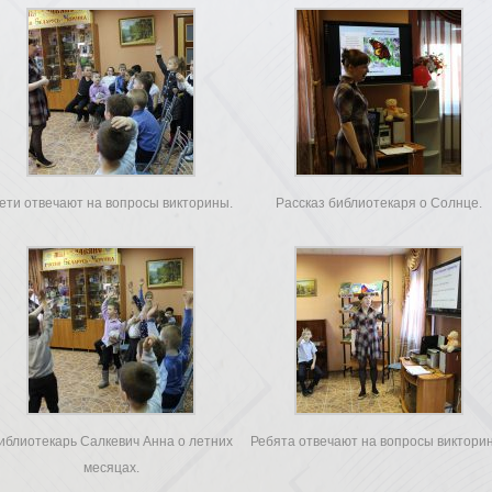
ети отвечают на вопросы викторины.
Рассказ библиотекаря о Солнце.
иблиотекарь Салкевич Анна о летних
Ребята отвечают на вопросы виктори
месяцах.