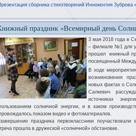
Презентация сборника стихотворений Иннокентия Зуброва 
Книжный праздник «Всемирный день Солн
3 мая 2018 года в С
– филиале №1 для 
прошел книжный пр
посвященный Между
В ходе мероприятия
возникновения пра
новых фактах о Сол
Салкевич рассужд
источниках энерг
пользованием солнечной энергии, и в каком производс
провождалось показом видео и фотоматериалов.
завершение праздника первоклассники поучаствовали в
треча прошла в дружеской «солнечной» обстановке.