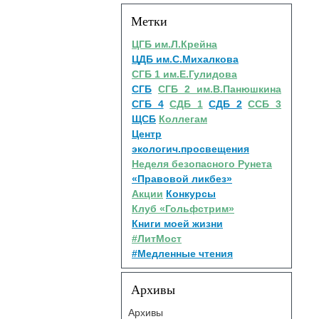
Метки
ЦГБ им.Л.Крейна
ЦДБ им.С.Михалкова
СГБ 1 им.Е.Гулидова
СГБ
СГБ 2 им.В.Панюшкина
СГБ 4
СДБ 1
СДБ 2
ССБ 3
ЩСБ
Коллегам
Центр
экологич.просвещения
Неделя безопасного Рунета
«Правовой ликбез»
Акции
Конкурсы
Клуб «Гольфстрим»
Книги моей жизни
#ЛитМост
#Медленные чтения
Архивы
Архивы