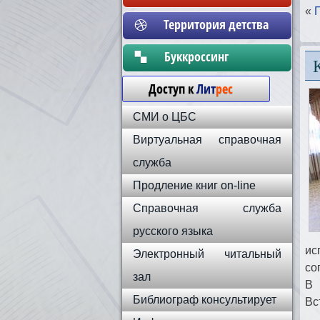
«
Территория детства
Бyккpoccинг
Доступ к
Лит
рес
СМИ о ЦБС
Виртуальная справочная
служба
Продление книг on-line
Справочная служба
русского языка
ис
Электронный читальный
со
зал
В 
Библиограф консультирует
Вс