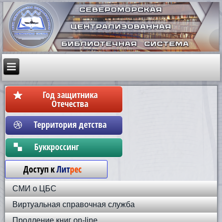
Год защитника
Отечества
Территория детства
Бyккpoccинг
Доступ к
Лит
рес
СМИ о ЦБС
Виртуальная справочная служба
Продление книг on-line