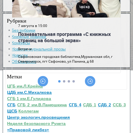
Рубрики
Без рубрики
Книжные новинки
Конкурсы
Новинки журнальной прозы
Новости
Объявления
Метки
ЦГБ им.Л.Крейна
ЦДБ им.С.Михалкова
СГБ 1 им.Е.Гулидова
СГБ
СГБ 2 им.В.Панюшкина
СГБ 4
СДБ 1
СДБ 2
ССБ 3
ЩСБ
Коллегам
Центр экологич.просвещения
Неделя безопасного Рунета
«Правовой ликбез»