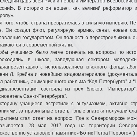
следний царь всея Руси и первый Император Всероссийский
ссии!». В историю он вошел, как великий реформатор 
ропу».
я того, чтобы страна превратилась в сильную империю, Пе
е. Он создал флот, регулярную армию, сенат, новые с
равления государством. Он полностью перестроил жизнь об
ражаются в современной жизни.
обы учащимся было легче отвечать на вопросы по исто
роходили» в школе, заведующая сектором молодежи
диапрезентацию с использованием книжного фонда або
ени Л. Крейна и новейших видеоматериалов (документа
л работник», анимационного фильма “Код Петербурга” и “Н
диапрезентация состояла из трех блоков: “Император”,
снователь Санкт-Петербурга”.
кторину учащиеся встретили с энтузиазмом, активно с
аниями, за правильные ответы юные знатоки получали сл
крытием стал ответ на вопрос: “Где в Североморске мож
азывается, 28 мая 2017 года на территории Севером
ржественно установлен памятник «Ботик Петра Первого» (п