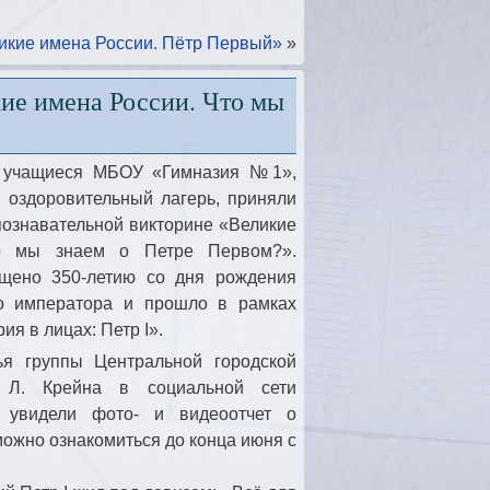
икие имена России. Пётр Первый»
»
ие имена России. Что мы
а учащиеся МБОУ «Гимназия №1»,
 оздоровительный лагерь, приняли
познавательной викторине «Великие
о мы знаем о Петре Первом?».
щено 350-летию со дня рождения
го императора и прошло в рамках
ия в лицах: Петр I».
ья группы Центральной городской
 Л. Крейна в социальной сети
е увидели фото- и видеоотчет о
можно ознакомиться до конца июня с