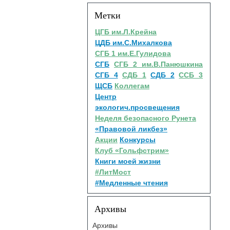
Метки
ЦГБ им.Л.Крейна
ЦДБ им.С.Михалкова
СГБ 1 им.Е.Гулидова
СГБ
СГБ 2 им.В.Панюшкина
СГБ 4
СДБ 1
СДБ 2
ССБ 3
ЩСБ
Коллегам
Центр
экологич.просвещения
Неделя безопасного Рунета
«Правовой ликбез»
Акции
Конкурсы
Клуб «Гольфстрим»
Книги моей жизни
#ЛитМост
#Медленные чтения
Архивы
Архивы