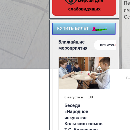
Версия для
Пе
слабовидящих
им
Сс
КУПИТЬ БИЛЕТ
Ви