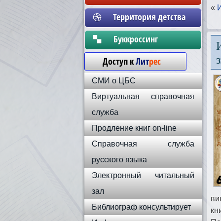
«
Территория детства
Бyккpoccинг
Доступ к
Лит
рес
СМИ о ЦБС
Виртуальная справочная
служба
Продление книг on-line
Справочная служба
русского языка
Электронный читальный
зал
ви
Библиограф консультирует
кн