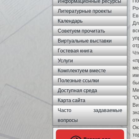
По
Информационные ресурсы
Ро
Литературные проекты
Ев
Календарь
Дл
вс
Советуем прочитать
уп
Виртуальные выставки
от
Гостевая книга
Чт
«п
Услуги
ме
Комплектуем вместе
им
Полезные ссылки
бы
Ме
Доступная среда
“О
Карта сайта
Ви
Часто задаваемые
зн
от
вопросы
Ок
то