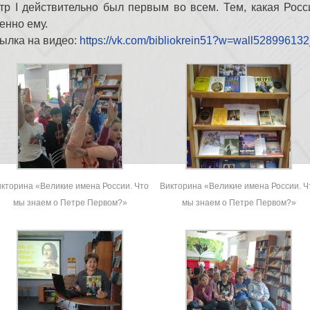
тр I действительно был первым во всем. Тем, какая Рос
енно ему.
ылка на видео:
https://vk.com/bibliokrein51?w=wall5289961
кторина «Великие имена России. Что
Викторина «Великие имена России. Ч
мы знаем о Петре Первом?»
мы знаем о Петре Первом?»