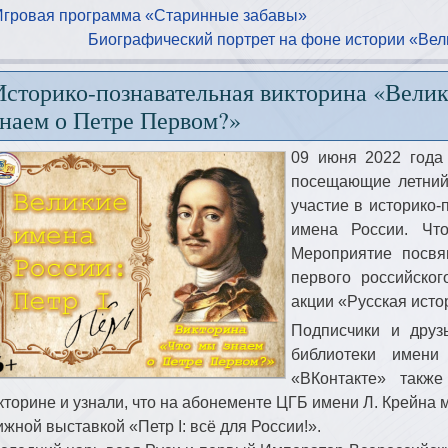
Игровая программа «Старинные забавы»
Биографический портрет на фоне истории «Вел
Историко-познавательная викторина «Велик
знаем о Петре Первом?»
09 июня 2022 год
посещающие летний
участие в историко-
имена России. Чт
Мероприятие посвя
первого российско
акции «Русская истор
Подписчики и друз
библиотеки имени
«ВКонтакте» такж
кторине и узнали, что на абонементе ЦГБ имени Л. Крейна 
ижной выставкой «Петр I: всё для России!».