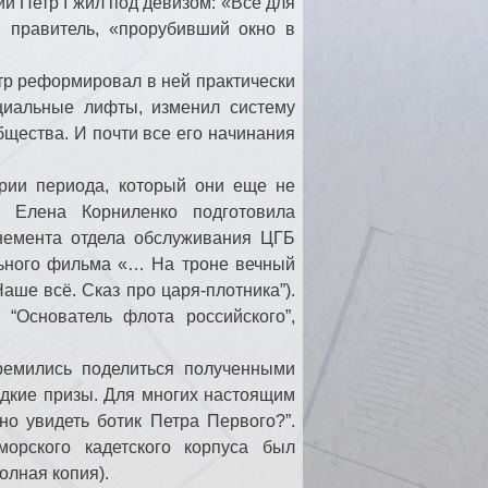
 Петр I жил под девизом: «Всё для
и правитель, «прорубивший окно в
тр реформировал в ней практически
оциальные лифты, изменил систему
щества. И почти все его начинания
рии периода, который они еще не
 Елена Корниленко подготовила
немента отдела обслуживания ЦГБ
льного фильма «… На троне вечный
аше всё. Сказ про царя-плотника”).
 “Основатель флота российского”,
тремились поделиться полученными
адкие призы. Для многих настоящим
но увидеть ботик Петра Первого?”.
орского кадетского корпуса был
олная копия).