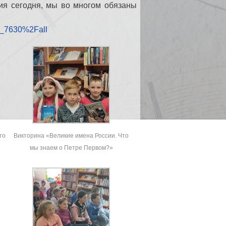
сия сегодня, мы во многом обязаны
32_7630%2Fall
то
Викторина «Великие имена России. Что
мы знаем о Петре Первом?»