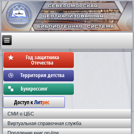
Год защитника
Отечества
Территория детства
Бyккpoccинг
Доступ к
Лит
рес
СМИ о ЦБС
Виртуальная справочная служба
Продление книг on-line