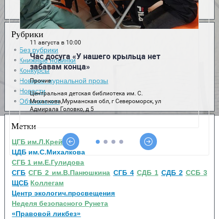
Рубрики
Без рубрики
Книжные новинки
Конкурсы
Новинки журнальной прозы
Новости
Объявления
Метки
ЦГБ им.Л.Крейна
ЦДБ им.С.Михалкова
СГБ 1 им.Е.Гулидова
СГБ
СГБ 2 им.В.Панюшкина
СГБ 4
СДБ 1
СДБ 2
ССБ 3
ЩСБ
Коллегам
Центр экологич.просвещения
Неделя безопасного Рунета
«Правовой ликбез»