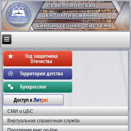
Год защитника
Отечества
Территория детства
Бyккpoccинг
Доступ к
Лит
рес
СМИ о ЦБС
Виртуальная справочная служба
Продление книг on-line