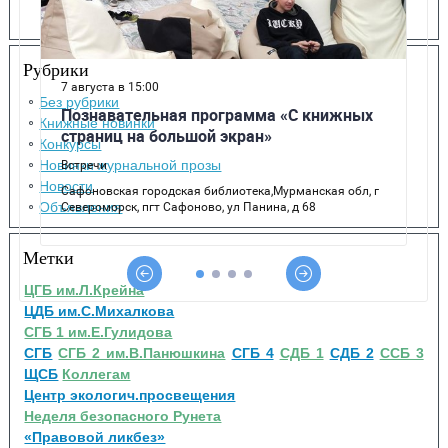
Рубрики
Без рубрики
Книжные новинки
Конкурсы
Новинки журнальной прозы
Новости
Объявления
Метки
ЦГБ им.Л.Крейна
ЦДБ им.С.Михалкова
СГБ 1 им.Е.Гулидова
СГБ
СГБ 2 им.В.Панюшкина
СГБ 4
СДБ 1
СДБ 2
ССБ 3
ЩСБ
Коллегам
Центр экологич.просвещения
Неделя безопасного Рунета
«Правовой ликбез»