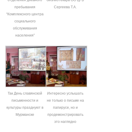
пребывания
Сергеева Т.А.
“Комплексного центра
социального
обслуживания
населения”
Так День славянской
Интересно услышать
письменности и
не только о письме на
культуры празднуют в
папирусе, но и
Мурманске
продемонстрировать
это наглядно