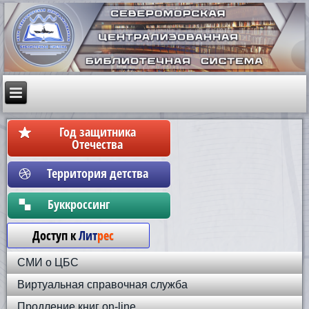
Год защитника
Отечества
Территория детства
Бyккpoccинг
Доступ к
Лит
рес
СМИ о ЦБС
Виртуальная справочная служба
Продление книг on-line