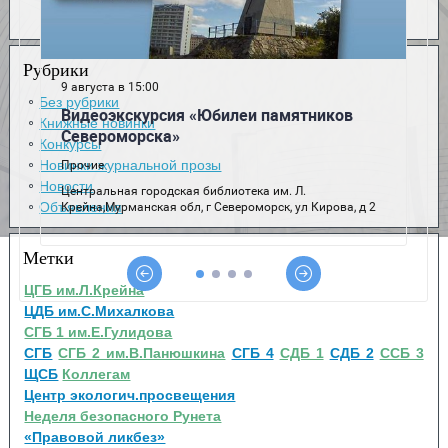
Рубрики
Без рубрики
Книжные новинки
Конкурсы
Новинки журнальной прозы
Новости
Объявления
Метки
ЦГБ им.Л.Крейна
ЦДБ им.С.Михалкова
СГБ 1 им.Е.Гулидова
СГБ
СГБ 2 им.В.Панюшкина
СГБ 4
СДБ 1
СДБ 2
ССБ 3
ЩСБ
Коллегам
Центр экологич.просвещения
Неделя безопасного Рунета
«Правовой ликбез»