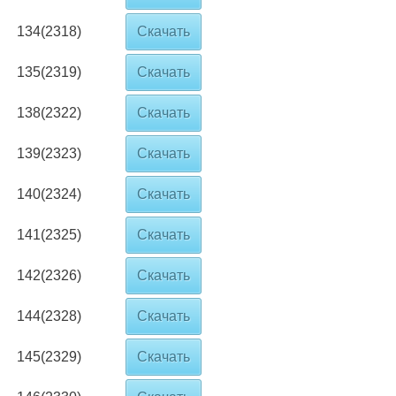
134(2318)
Скачать
135(2319)
Скачать
138(2322)
Скачать
139(2323)
Скачать
140(2324)
Скачать
141(2325)
Скачать
142(2326)
Скачать
144(2328)
Скачать
145(2329)
Скачать