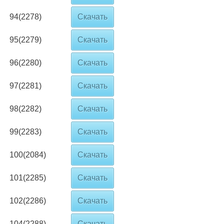
94(2278)
Скачать
95(2279)
Скачать
96(2280)
Скачать
97(2281)
Скачать
98(2282)
Скачать
99(2283)
Скачать
100(2084)
Скачать
101(2285)
Скачать
102(2286)
Скачать
104(2288)
Скачать