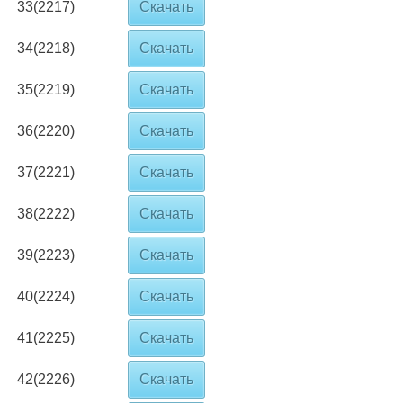
33(2217)
Скачать
34(2218)
Скачать
35(2219)
Скачать
36(2220)
Скачать
37(2221)
Скачать
38(2222)
Скачать
39(2223)
Скачать
40(2224)
Скачать
41(2225)
Скачать
42(2226)
Скачать