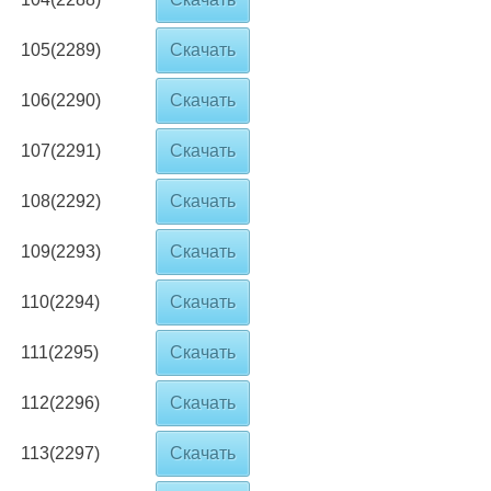
105(2289)
Скачать
106(2290)
Скачать
107(2291)
Скачать
108(2292)
Скачать
109(2293)
Скачать
110(2294)
Скачать
111(2295)
Скачать
112(2296)
Скачать
113(2297)
Скачать