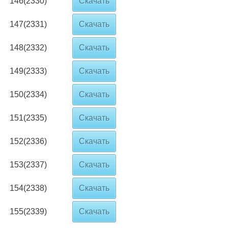
146(2330)
Скачать
147(2331)
Скачать
148(2332)
Скачать
149(2333)
Скачать
150(2334)
Скачать
151(2335)
Скачать
152(2336)
Скачать
153(2337)
Скачать
154(2338)
Скачать
155(2339)
Скачать