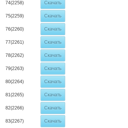
74(2258)
Скачать
75(2259)
Скачать
76(2260)
Скачать
77(2261)
Скачать
78(2262)
Скачать
79(2263)
Скачать
80(2264)
Скачать
81(2265)
Скачать
82(2266)
Скачать
83(2267)
Скачать