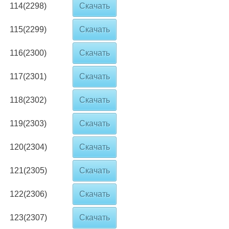
114(2298)
Скачать
115(2299)
Скачать
116(2300)
Скачать
117(2301)
Скачать
118(2302)
Скачать
119(2303)
Скачать
120(2304)
Скачать
121(2305)
Скачать
122(2306)
Скачать
123(2307)
Скачать