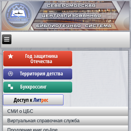
Год защитника
Отечества
Территория детства
Бyккpoccинг
Доступ к
Лит
рес
СМИ о ЦБС
Виртуальная справочная служба
Продление книг on-line