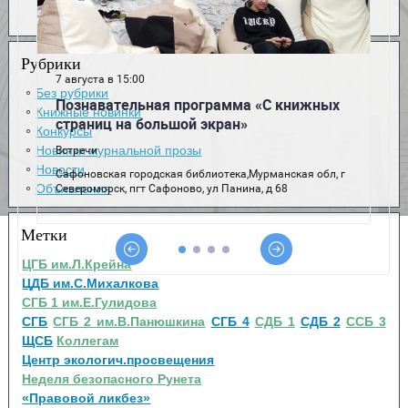
Рубрики
Без рубрики
Книжные новинки
Конкурсы
Новинки журнальной прозы
Новости
Объявления
Метки
ЦГБ им.Л.Крейна
ЦДБ им.С.Михалкова
СГБ 1 им.Е.Гулидова
СГБ
СГБ 2 им.В.Панюшкина
СГБ 4
СДБ 1
СДБ 2
ССБ 3
ЩСБ
Коллегам
Центр экологич.просвещения
Неделя безопасного Рунета
«Правовой ликбез»