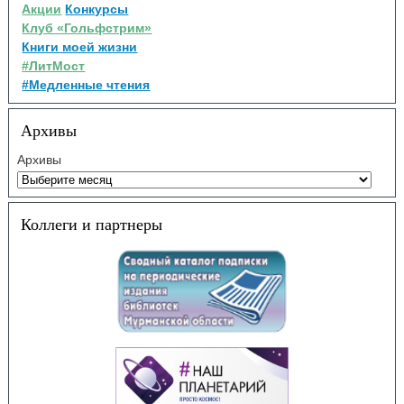
Акции
Конкурсы
Клуб «Гольфстрим»
Книги моей жизни
#ЛитМост
#Медленные чтения
Архивы
Архивы
Коллеги и партнеры