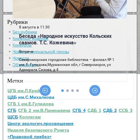
Рубрики
Без рубрики
Книжные новинки
Конкурсы
Новинки журнальной прозы
Новости
Объявления
Метки
ЦГБ им.Л.Крейна
ЦДБ им.С.Михалкова
СГБ 1 им.Е.Гулидова
СГБ
СГБ 2 им.В.Панюшкина
СГБ 4
СДБ 1
СДБ 2
ССБ 3
ЩСБ
Коллегам
Центр экологич.просвещения
Неделя безопасного Рунета
«Правовой ликбез»