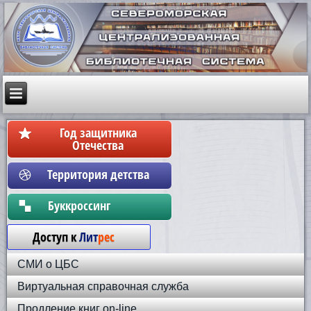
Год защитника
Отечества
Территория детства
Бyккpoccинг
Доступ к
Лит
рес
СМИ о ЦБС
Виртуальная справочная служба
Продление книг on-line