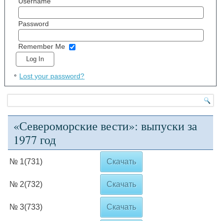
Username
Password
Remember Me
Lost your password?
«Североморские вести»: выпуски за
1977 год
№ 1(731)
Скачать
№ 2(732)
Скачать
№ 3(733)
Скачать