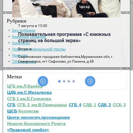
Рубрики
Без рубрики
Книжные новинки
Конкурсы
Новинки журнальной прозы
Новости
Объявления
Метки
ЦГБ им.Л.Крейна
ЦДБ им.С.Михалкова
СГБ 1 им.Е.Гулидова
СГБ
СГБ 2 им.В.Панюшкина
СГБ 4
СДБ 1
СДБ 2
ССБ 3
ЩСБ
Коллегам
Центр экологич.просвещения
Неделя безопасного Рунета
«Правовой ликбез»