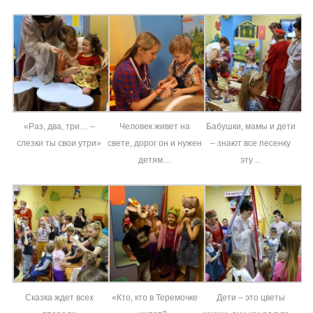
«Раз, два, три… –
Человек живет на
Бабушки, мамы и дети
слезки ты свои утри»
свете, дорог он и нужен
– знают все песенку
детям…
эту…
Сказка ждет всех
«Кто, кто в Теремочке
Дети – это цветы