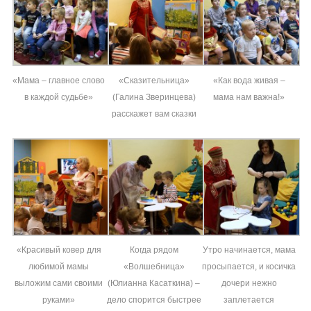
«Мама – главное слово
«Сказительница»
«Как вода живая –
в каждой судьбе»
(Галина Зверинцева)
мама нам важна!»
расскажет вам сказки
«Красивый ковер для
Когда рядом
Утро начинается, мама
любимой мамы
«Волшебница»
просыпается, и косичка
выложим сами своими
(Юлианна Касаткина) –
дочери нежно
руками»
дело спорится быстрее
заплетается