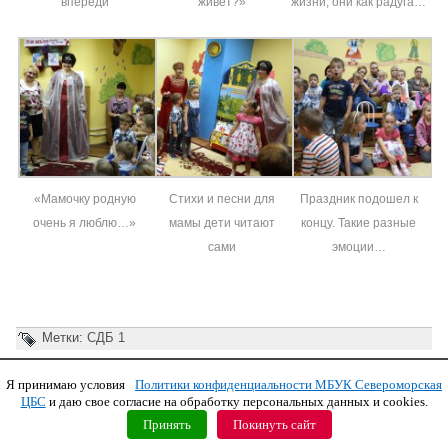
впереди
живет?»
жизни, они как радуга…
«Мамочку родную
Стихи и песни для
Праздник подошел к
очень я люблю…»
мамы дети читают
концу. Такие разные
сами
эмоции…
Метки:
СДБ 1
Я принимаю условия
Политики конфиденциальности МБУК Североморская
Copyright © 2011 МБУК СЦБС
ЦБС
и даю свое согласие на обработку персональных данных и cookies.
Принять
Покинуть сайт