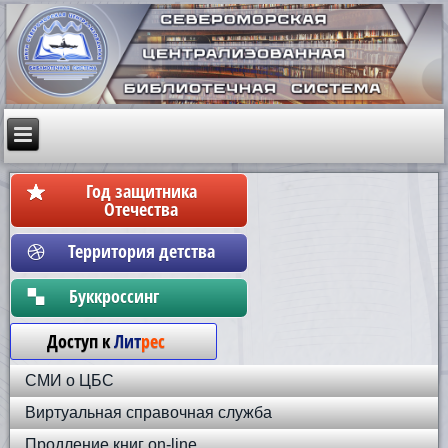
Год защитника
Отечества
Территория детства
Бyккpoccинг
Доступ к
Лит
рес
СМИ о ЦБС
Виртуальная справочная служба
Продление книг on-line