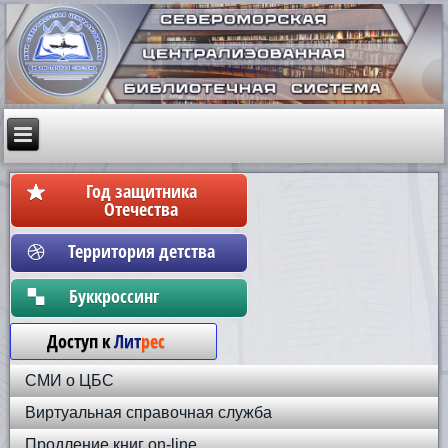
Год защитника
Отечества
Территория детства
Бyккpoccинг
Доступ к
Лит
рес
СМИ о ЦБС
Виртуальная справочная служба
Продление книг on-line