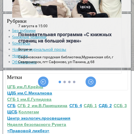
Рубрики
Без рубрики
Книжные новинки
Конкурсы
Новинки журнальной прозы
Новости
Объявления
Метки
ЦГБ им.Л.Крейна
ЦДБ им.С.Михалкова
СГБ 1 им.Е.Гулидова
СГБ
СГБ 2 им.В.Панюшкина
СГБ 4
СДБ 1
СДБ 2
ССБ 3
ЩСБ
Коллегам
Центр экологич.просвещения
Неделя безопасного Рунета
«Правовой ликбез»