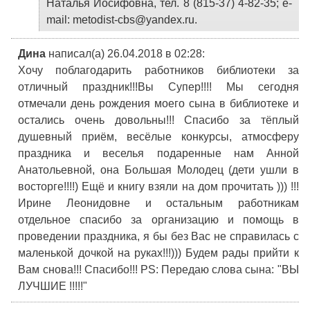
Наталья Иосифовна, тел. 8 (815-37) 4-82-35; e-
mail: metodist-cbs@yandex.ru.
Дина
написал(а) 26.04.2018
в 02:28
:
Хочу поблагодарить работников библиотеки за
отличный праздник!!!Вы Супер!!!! Мы сегодня
отмечали день рождения моего сына в библиотеке и
остались очень довольны!!! Спасибо за тёплый
душевный приём, весёлые конкурсы, атмосферу
праздника и веселья подаренные нам Анной
Анатольевной, она Большая Молодец (дети ушли в
восторге!!!!) Ещё и книгу взяли на дом прочитать ))) !!!
Ирине Леонидовне и остальным работникам
отдельное спасибо за организацию и помощь в
проведении праздника, я бы без Вас не справилась с
маленькой дочкой на руках!!!))) Будем рады прийти к
Вам снова!!! Спасибо!!! PS: Передаю слова сына: "ВЫ
ЛУЧШИЕ !!!!!"