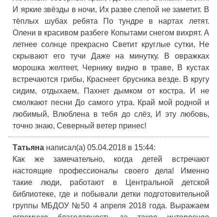
И яркие звёзды в ночи, Их разве слепой не заметит. В
тёплых шубах ребята По тундре в нартах летят.
Олени в красивом разбеге Копытами снегом вихрят. А
летнее солнце прекрасно Светит круглые сутки, Не
скрывают его тучи Даже на минутку. В овражках
морошка желтеет, Чернику видно в траве, В кустах
встречаются грибы, Краснеет брусника везде. В кругу
сидим, отдыхаем, Пахнет дымком от костра. И не
смолкают песни До самого утра. Край мой родной и
любимый, Влюблена в тебя до слёз, И эту любовь,
точно знаю, Северный ветер принес!
Татьяна
написал(а) 05.04.2018
в 15:44
:
Как же замечательно, когда детей встречают
настоящие профессионалы своего дела! Именно
такие люди, работают в Центральной детской
библиотеке, где и побывали детки подготовительной
группы МБДОУ №50 4 апреля 2018 года. Выражаем