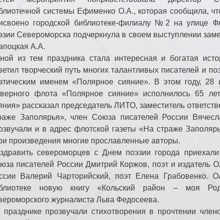
блиотечной системы Ефименко О.А., которая сообщила, ч
исвоено городской библиотеке-филиалу №2 на улице Фл
эзии Североморска подчеркнула в своем выступлении заме
апоцкая А.А.
ной из тем праздника стала интересная и богатая исто
ветил творческий путь многих талантливых писателей и по
этическим именем «Полярное сияние». В этом году, 28
верного флота «Полярное сияние» исполнилось 65 ле
яния» рассказал председатель ЛИТО, заместитель ответств
раже Заполярья», член Союза писателей России Вячесл
озвучали и в адрес флотской газеты «На страже Заполярь
ои произведения многие прославленные авторы.
здравить североморцев с Днем поэзии города приехали
юза писателей России Дмитрий Коржов, поэт и издатель О
ссии Валерий Чарторийский, поэт Елена Грабовенко. О
блиотеке новую книгу «Кольский район – моя Р
вероморского журналиста Льва Федосеева.
 празднике прозвучали стихотворения в прочтении чле