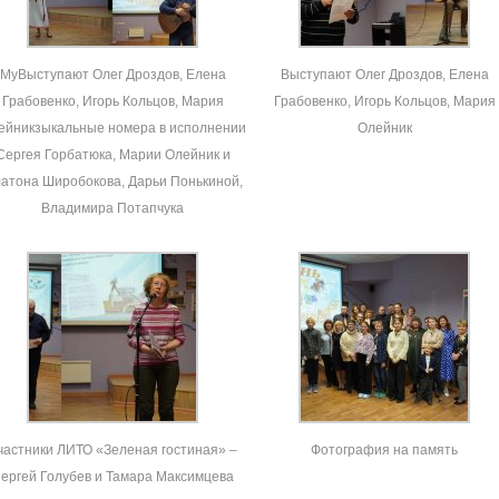
МуВыступают Олег Дроздов, Елена
Выступают Олег Дроздов, Елена
Грабовенко, Игорь Кольцов, Мария
Грабовенко, Игорь Кольцов, Мария
ейникзыкальные номера в исполнении
Олейник
Сергея Горбатюка, Марии Олейник и
атона Широбокова, Дарьи Понькиной,
Владимира Потапчука
частники ЛИТО «Зеленая гостиная» –
Фотография на память
ергей Голубев и Тамара Максимцева