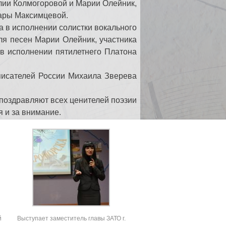
лии Колмогоровой и Марии Олейник,
мары Максимцевой.
 в исполнении солистки вокального
ля песен Марии Олейник, участника
 в исполнении пятилетнего Платона
исателей России Михаила Зверева
 поздравляют всех ценителей поэзии
я и за внимание.
й
Выступает заместитель главы ЗАТО г.