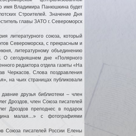
то имя Владимира Панюшкина будет
отских Строителей. Значение Дня
ститель главы ЗАТО г. Североморск
рия литературного союза, который
этов Североморска, с прекрасным и
 июня, литературному объединению
т. О сегодняшнем дне «Полярного
енного редактора отдела газеты «На
ав Черкасов. Слова поздравления
я», на чьих страницах публиковали
 давние друзья библиотеки – член
лег Дроздов, член Союза писателей
лег Дроздов преподнес в подарок
одина малая…» с фотографиями
нов Союза писателей России Елены