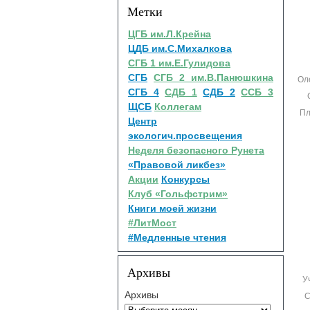
Метки
ЦГБ им.Л.Крейна
ЦДБ им.С.Михалкова
СГБ 1 им.Е.Гулидова
СГБ
СГБ 2 им.В.Панюшкина
Ол
СГБ 4
СДБ 1
СДБ 2
ССБ 3
ЩСБ
Коллегам
Пл
Центр
экологич.просвещения
Неделя безопасного Рунета
«Правовой ликбез»
Акции
Конкурсы
Клуб «Гольфстрим»
Книги моей жизни
#ЛитМост
#Медленные чтения
Архивы
У
Архивы
С