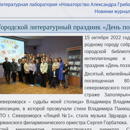
Литературная лаборатория «Новаторство Александра Грибо
Новинки журналь
Городской литературный праздник «День п
15 октября 2022 год
родному городу соб
городской библио
интеллигенцию и
праздник «День поэ
Десятый, юбилейный
посвященная 8
североморского поэт
страже Заполярья
евероморск – судьбы моей столица» Владимира Влади
мпозиции, в которой прозвучали стихи Владимира Паню
ТО г. Североморск «Лицей №1», стала музыка Эдуарда 
рманского филармонического оркестра Сергея Горбатюка.
стей мероприятия поприветствовала директор Се