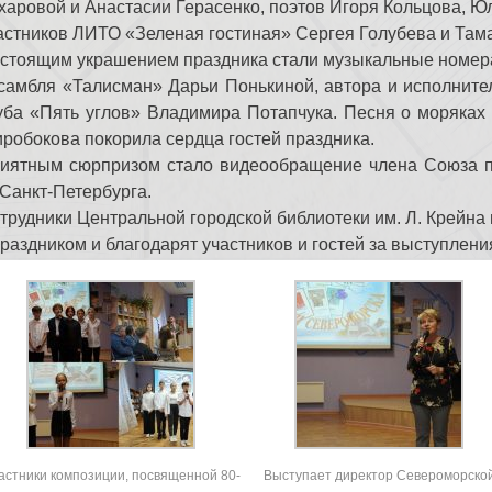
харовой и Анастасии Герасенко, поэтов Игоря Кольцова, Ю
астников ЛИТО «Зеленая гостиная» Сергея Голубева и Та
стоящим украшением праздника стали музыкальные номера
самбля «Талисман» Дарьи Понькиной, автора и исполните
уба «Пять углов» Владимира Потапчука. Песня о моряках
робокова покорила сердца гостей праздника.
иятным сюрпризом стало видеообращение члена Союза п
 Санкт-Петербурга.
трудники Центральной городской библиотеки им. Л. Крейна
праздником и благодарят участников и гостей за выступлени
астники композиции, посвященной 80-
Выступает директор Североморско