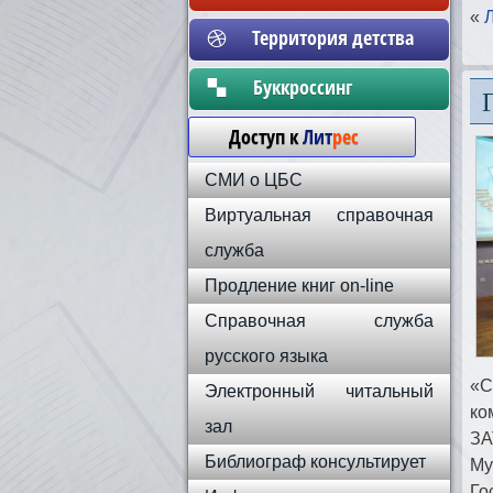
«
Территория детства
Бyккpoccинг
Доступ к
Лит
рес
СМИ о ЦБС
Виртуальная справочная
служба
Продление книг on-line
Справочная служба
русского языка
«С
Электронный читальный
ко
зал
ЗА
Библиограф консультирует
Му
Го