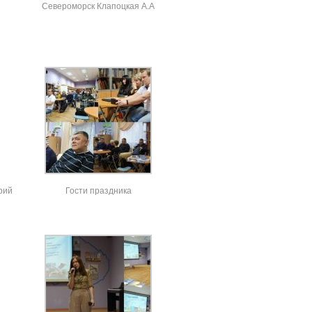
Североморск Клапоцкая А.А
рий
Гости праздника