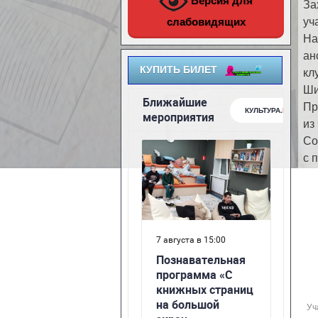
Версия для
За
слабовидящих
уч
На
ан
КУПИТЬ БИЛЕТ
кл
Ши
Пр
из
Со
с 
Уч