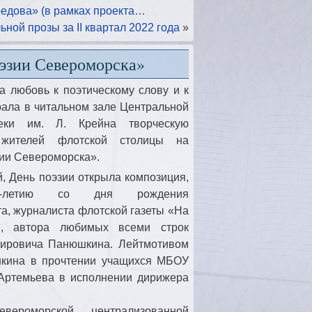
едова» (в рамках проекта…
ной прозы за II квартал 2022 года
»
оэзии Североморска»
а любовь к поэтическому слову и к
рала в читальном зале Центральной
теки им. Л. Крейна творческую
 жителей флотской столицы на
зии Североморска».
, День поэзии открыла композиция,
0-летию со дня рождения
а, журналиста флотской газеты «На
», автора любимых всеми строк
мировича Панюшкина. Лейтмотивом
шкина в прочтении учащихся МБОУ
Артемьева в исполнении дирижера
вероморской централизованной