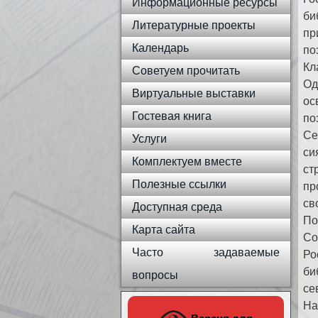
Информационные ресурсы
би
Литературные проекты
пр
Календарь
по
Кл
Советуем прочитать
Од
Виртуальные выставки
ос
Гостевая книга
по
Се
Услуги
си
Комплектуем вместе
ст
Полезные ссылки
пр
св
Доступная среда
По
Карта сайта
Со
Часто задаваемые
Ро
би
вопросы
се
На