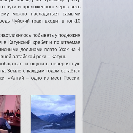
о пути и проложенного через весь
нему можно насладиться самыми
едь Чуйский тракт входит в топ-10
счастливилось побывать у подножия
я в Катунский хребет и почитаемая
писными долинами плато Укок на 4
авной алтайской реки – Катунь.
ообщаться и ощутить невероятную
 на Земле с каждым годом остаётся
ки: «Алтай – одно из мест России,