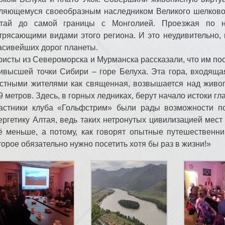
ляющемуся своеобразным наследником Великого шелковог
тай до самой границы с Монголией. Проезжая по 
трясающими видами этого региона. И это неудивительно, в
асивейших дорог планеты.
ристы из Североморска и Мурманска рассказали, что им по
ивысшей точки Сибири – горе Белуха. Эта гора, входяща
стными жителями как священная, возвышается над живо
9 метров. Здесь, в горных ледниках, берут начало истоки гл
астники клуба «Гольфстрим» были рады возможности п
ергетику Алтая, ведь таких нетронутых цивилизацией мест
ё меньше, а потому, как говорят опытные путешественни
торое обязательно нужно посетить хотя бы раз в жизни!»