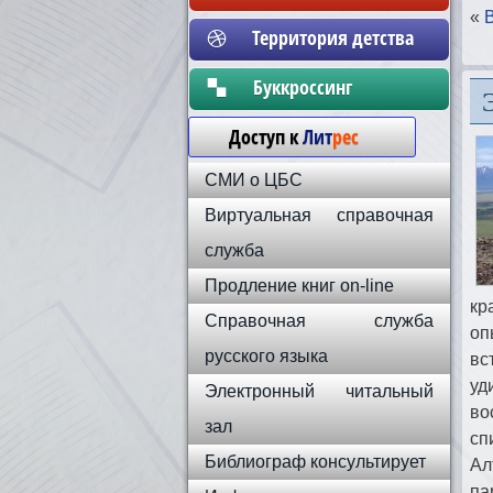
«
Территория детства
Бyккpoccинг
Доступ к
Лит
рес
СМИ о ЦБС
Виртуальная справочная
служба
Продление книг on-line
кр
Справочная служба
оп
русского языка
вс
уд
Электронный читальный
во
зал
сп
Библиограф консультирует
Ал
па