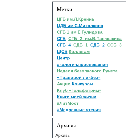
Метки
ЦГБ им.Л.Крейна
ЦДБ им.С.Михалкова
СГБ 1 им.Е.Гулидова
СГБ
СГБ 2 им.В.Панюшкина
СГБ 4
СДБ 1
СДБ 2
ССБ 3
ЩСБ
Коллегам
Центр
экологич.просвещения
Неделя безопасного Рунета
«Правовой ликбез»
Акции
Конкурсы
Клуб «Гольфстрим»
Книги моей жизни
#ЛитМост
#Медленные чтения
Архивы
Архивы