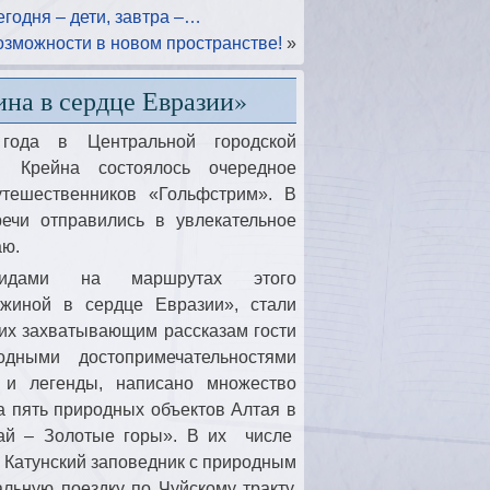
годня – дети, завтра –…
зможности в новом пространстве!
»
на в сердце Евразии»
года в Центральной городской
. Крейна состоялось очередное
утешественников «Гольфстрим». В
речи отправились в увлекательное
аю.
 гидами на маршрутах этого
ужиной в сердце Евразии», стали
их захватывающим рассказам гости
дными достопримечательностями
 и легенды, написано множество
а пять природных объектов Алтая в
тай – Золотые горы». В их числе
, Катунский заповедник с природным
льную поездку по Чуйскому тракту,