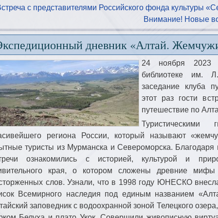
Встреча с представителями Российского фонда культуры «Се
Внимание! Новые во
Экспедиционный дневник «Алтай. Жемчужи
24 ноября 2023 
библиотеке им. Л
заседание клуба п
этот раз гости вст
путешествие по Алт
Туристическими
асивейшего региона России, который называют «жемч
ытные туристы из Мурманска и Североморска. Благодаря 
тречи ознакомились с историей, культурой и приро
ивительного края, о котором сложены древние мифы
сторженных слов. Узнали, что в 1998 году ЮНЕСКО внесл
исок Всемирного наследия под единым названием «Ал
тайский заповедник с водоохранной зоной Телецкого озера
рком Белуха и плато Укок. Совершили живописную виртуа