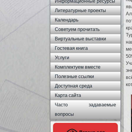
Информационные ресурсы
яв
Литературные проекты
Ал
Календарь
по
кр
Советуем прочитать
Ту
Виртуальные выставки
на
Гостевая книга
ме
50
Услуги
Уч
Комплектуем вместе
эн
Полезные ссылки
вс
ко
Доступная среда
Карта сайта
Часто задаваемые
вопросы