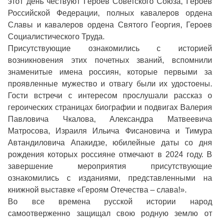
этот день чествуют Героев Советского Союза, Героев
Российской Федерации, полных кавалеров ордена
Славы и кавалеров ордена Святого Георгия, Героев
Социалистического Труда.
Присутствующие ознакомились с историей
возникновения этих почетных званий, вспомнили
знаменитые имена россиян, которые первыми за
проявленные мужество и отвагу были их удостоены.
Гости встречи с интересом прослушали рассказ о
героических страницах биографии и подвигах Валерия
Павловича Чкалова, Александра Матвеевича
Матросова, Израиля Ильича Фисановича и Тимура
Автандиловича Апакидзе, юбилейные даты со дня
рождения которых россияне отмечают в 2024 году. В
завершение мероприятия присутствующие
ознакомились с изданиями, представленными на
книжной выставке «Героям Отечества – слава!».
Во все времена русской истории народ
самоотверженно защищал свою родную землю от