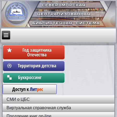
Год защитника
Отечества
Территория детства
Бyккpoccинг
Доступ к
Лит
рес
СМИ о ЦБС
Виртуальная справочная служба
Продление книг on-line