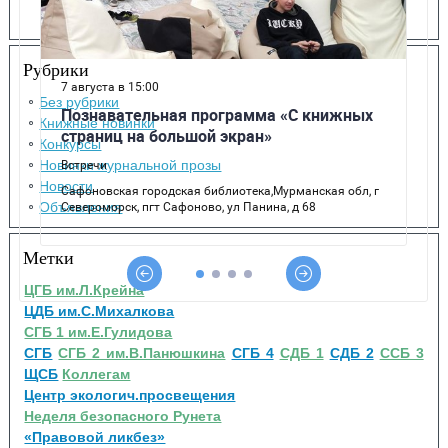
Рубрики
Без рубрики
Книжные новинки
Конкурсы
Новинки журнальной прозы
Новости
Объявления
Метки
ЦГБ им.Л.Крейна
ЦДБ им.С.Михалкова
СГБ 1 им.Е.Гулидова
СГБ
СГБ 2 им.В.Панюшкина
СГБ 4
СДБ 1
СДБ 2
ССБ 3
ЩСБ
Коллегам
Центр экологич.просвещения
Неделя безопасного Рунета
«Правовой ликбез»