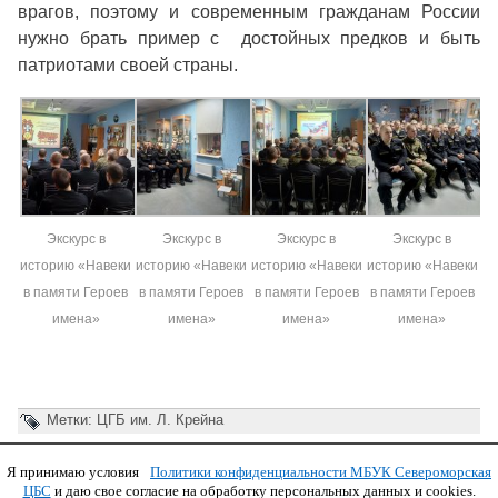
врагов, поэтому и современным гражданам России
нужно брать пример с достойных предков и быть
патриотами своей страны.
Экскурс в
Экскурс в
Экскурс в
Экскурс в
историю «Навеки
историю «Навеки
историю «Навеки
историю «Навеки
в памяти Героев
в памяти Героев
в памяти Героев
в памяти Героев
имена»
имена»
имена»
имена»
Метки:
ЦГБ им. Л. Крейна
Я принимаю условия
Политики конфиденциальности МБУК Североморская
Copyright © 2011 МБУК СЦБС
ЦБС
и даю свое согласие на обработку персональных данных и cookies.