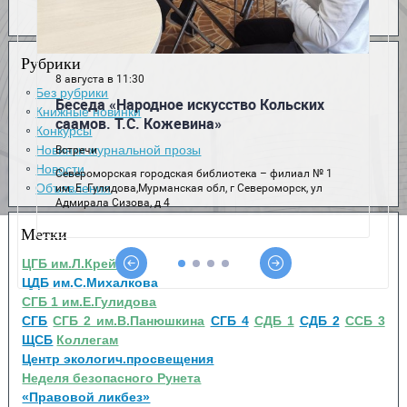
Рубрики
Без рубрики
Книжные новинки
Конкурсы
Новинки журнальной прозы
Новости
Объявления
Метки
ЦГБ им.Л.Крейна
ЦДБ им.С.Михалкова
СГБ 1 им.Е.Гулидова
СГБ
СГБ 2 им.В.Панюшкина
СГБ 4
СДБ 1
СДБ 2
ССБ 3
ЩСБ
Коллегам
Центр экологич.просвещения
Неделя безопасного Рунета
«Правовой ликбез»