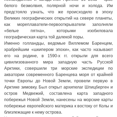
белого безмолвия, полярной ночи и холода. Им
предстояло узнать, что же происходило в эпоху
Великих географических открытий на севере планеты,
как мореплаватели-первооткрыватели заполняли
«белые пятна», которыми изобиловала
географическая карта той далекой поры.
Именно голландцы, ведомые Виллемом Баренцем,
храбрейшим «шкипером эпохи», как часто называют
его на родине, в 1590-х гг. открыли для всего
цивилизованного мира западную часть Русской
Арктики, совершили три морские экспедиции по
акватории современного Баренцева моря от крайней
точки Европы до Новой Земли, провели первую в
Арктике зимовку. Был открыт архипелаг Шпицберген и
остров Медвежий, составлена карта западного
побережья Новой Земли, нанесены на морские карты
побережье европейского материка к востоку от Колы и
близлежащие к нему острова.