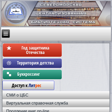
Год защитника
Отечества
Территория детства
Бyккpoccинг
Доступ к
Лит
рес
СМИ о ЦБС
Виртуальная справочная служба
Продление книг on-line