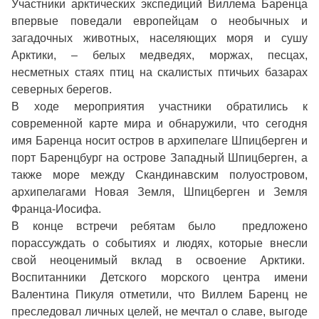
Участники арктических экспедиций Виллема Баренца
впервые поведали европейцам о необычных и
загадочных животных, населяющих моря и сушу
Арктики, – белых медведях, моржах, песцах,
несметных стаях птиц на скалистых птичьих базарах
северных берегов.
В ходе мероприятия участники обратились к
современной карте мира и обнаружили, что сегодня
имя Баренца носит остров в архипелаге Шпицберген и
порт Баренцбург на острове Западный Шпицберген, а
также море между Скандинавским полуостровом,
архипелагами Новая Земля, Шпицберген и Земля
Франца-Иосифа.
В конце встречи ребятам было предложено
порассуждать о событиях и людях, которые внесли
свой неоценимый вклад в освоение Арктики.
Воспитанники Детского морского центра имени
Валентина Пикуля отметили, что Виллем Баренц не
преследовал личных целей, не мечтал о славе, выгоде