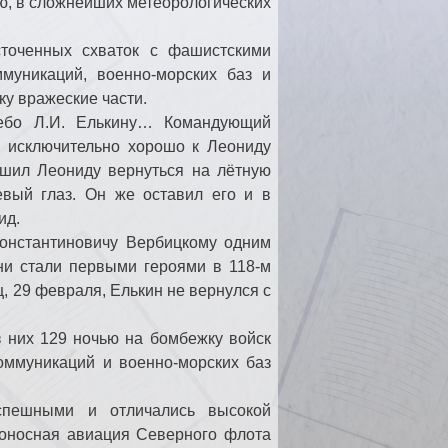
ью, в сложнейших метеорологических
точенных схваток с фашистскими
ммуникаций, военно-морских баз и
ку вражеские части.
небо Л.И. Елькину… Командующий
 исключительно хорошо к Леониду
ешил Леониду вернуться на лётную
евый глаз. Он же оставил его и в
ид.
Константиновичу Вербицкому одним
ни стали первыми героями в 118-м
 29 февраля, Елькин не вернулся с
з них 129 ночью на бомбежку войск
оммуникаций и военно-морских баз
пешными и отличались высокой
оносная авиация Северного флота