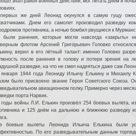
рошо знал район военных действий, мог летать днем и ноч
ловиях.
первых же дней Леонид окунулся в самую гущу ожес
хватчиками. Днем его самолет производил разведку ко
родромов противника, а ночью бомбил рвущиеся к Мурманс
 были ранения, которые могли навсегда «закрыть» 
верным флотом Арсений Григорьевич Головко относился
ькину, верил в его лётный талант: именно Головко разр
лжность после ранения в голову и потери зрения на л
здушной разведке, на что не смел надеяться даже сам Леон
 января 1944 года Леониду Ильичу Елькину и Михаилу 
азом было присвоено звание Героя Советского Союза. О
зведывательном авиационном полку. Примерно через месяц,
зведки порта Нарвик.
 годы войны Л.И. Елькин произвёл 254 боевых вылета, и
отивника и 125 днём на дальнюю и ближнюю разведку к
ага.
е боевые вылеты Леонида Ильича Елькина были ус
фективностью. По его разведывательным данным торпед