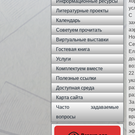
хо
Информационные ресурсы
ус
Литературные проекты
С 
Календарь
за
аэ
Советуем прочитать
Но
Виртуальные выставки
Се
Гостевая книга
Ел
до
Услуги
во
Комплектуем вместе
22
Полезные ссылки
ук
ра
Доступная среда
ра
Карта сайта
За
Часто задаваемые
пр
вр
вопросы
Вс
эф