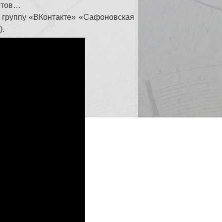
ортов…
ь группу «ВКонтакте» «Сафоновская
).