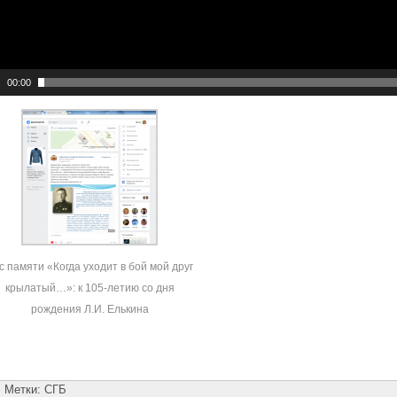
00:00
с памяти «Когда уходит в бой мой друг
крылатый…»: к 105-летию со дня
рождения Л.И. Елькина
Метки:
СГБ