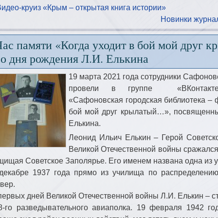
Видео-круиз «Крым – открытая книга истории»
Новинки журнал
Час памяти «Когда уходит в бой мой друг 
со дня рождения Л.И. Елькина
19 марта 2021 года сотрудники Сафонов
провели в группе «ВКонтакт
«Сафоновская городская библиотека – ф
бой мой друг крылатый…», посвященны
Елькина.
Леонид Ильич Елькин – Герой Советско
Великой Отечественной войны сражался
щищая Советское Заполярье. Его именем названа одна из 
декабре 1937 года прямо из училища по распределени
вер.
первых дней Великой Отечественной войны Л.И. Елькин – с
8-го разведывательного авиаполка. 19 февраля 1942 го