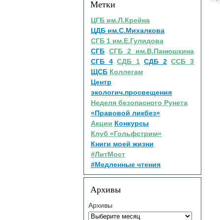
Метки
ЦГБ им.Л.Крейна
ЦДБ им.С.Михалкова
СГБ 1 им.Е.Гулидова
СГБ
СГБ 2 им.В.Панюшкина
СГБ 4
СДБ 1
СДБ 2
ССБ 3
ЩСБ
Коллегам
Центр
экологич.просвещения
Неделя безопасного Рунета
«Правовой ликбез»
Акции
Конкурсы
Клуб «Гольфстрим»
Книги моей жизни
#ЛитМост
#Медленные чтения
Архивы
Архивы