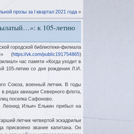
ьной прозы за I квартал 2021 года
»
крылатый…»: к 105-летию
ской городской библиотеки-филиала
е» (
https://vk.com/public191754865
)
илиал» час памяти «Когда уходит в
й 105-летию со дня рождения Л.И.
го Союза, военный летчик. В годы
 в рядах авиации Северного флота,
улиц поселка Сафоново.
ю Леонид Ильич Елькин прибыл на
тарший летчик четвертой эскадрильи
да присвоено звание капитана. Он