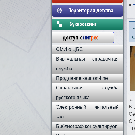
«
Территория детства
Бyккpoccинг
Доступ к
Лит
рес
СМИ о ЦБС
Виртуальная справочная
служба
Продление книг on-line
Справочная служба
русского языка
за
В 
Электронный читальный
Се
зал
С 
Библиограф консультирует
11