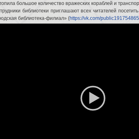
топила большое количество вражеских кораблей и трансп
трудники библиотеки приглашают всех читателей посетит
родская библиотека-филиал» (
https://vk.com/public191754865
деоплеер