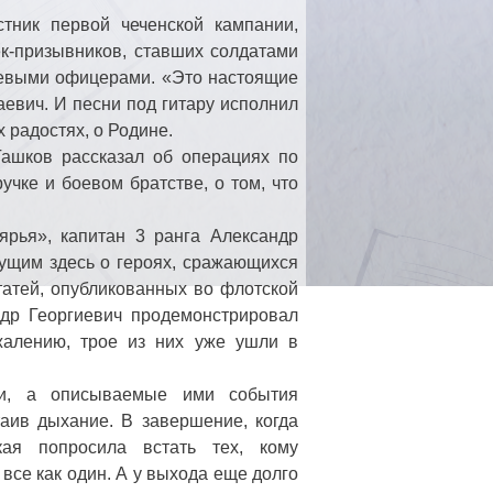
тник первой чеченской кампании,
к-призывников, ставших солдатами
оевыми офицерами. «Это настоящие
аевич. И песни под гитару исполнил
 радостях, о Родине.
Гашков рассказал об операциях по
чке и боевом братстве, о том, что
ярья», капитан 3 ранга Александр
ущим здесь о героях, сражающихся
татей, опубликованных во флотской
ндр Георгиевич продемонстрировал
жалению, трое из них уже ушли в
ми, а описываемые ими события
аив дыхание. В завершение, когда
ая попросила встать тех, кому
все как один. А у выхода еще долго