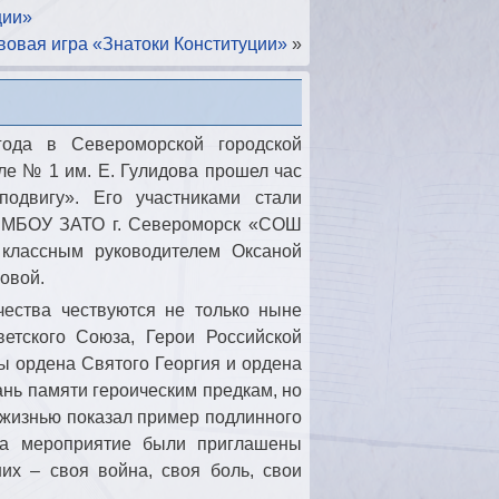
ции»
вовая игра «Знатоки Конституции»
»
года в Североморской городской
ле № 1 им. Е. Гулидова прошел час
одвигу». Его участниками стали
а МБОУ ЗАТО г. Североморск «СОШ
классным руководителем Оксаной
овой.
чества чествуются не только ныне
етского Союза, Герои Российской
ы ордена Святого Георгия и ордена
ань памяти героическим предкам, но
й жизнью показал пример подлинного
 на мероприятие были приглашены
их – своя война, своя боль, свои