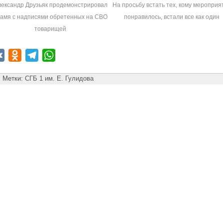
ександр Друзьяк продемонстрировал
На просьбу встать тех, кому мероприя
амя с надписями обретенных на СВО
понравилось, встали все как один
товарищей
VK
Odnoklassniki
Telegram
WhatsApp
Метки:
СГБ 1 им. Е. Гулидова