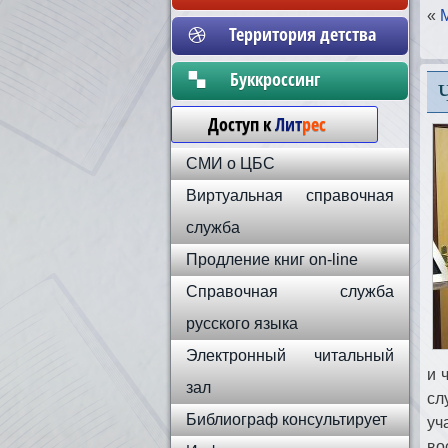
«
Территория детства
Бyккpoccинг
Доступ к
Лит
рес
СМИ о ЦБС
Виртуальная справочная
служба
Продление книг on-line
Справочная служба
русского языка
Электронный читальный
и 
зал
сл
Библиограф консультирует
уч
во