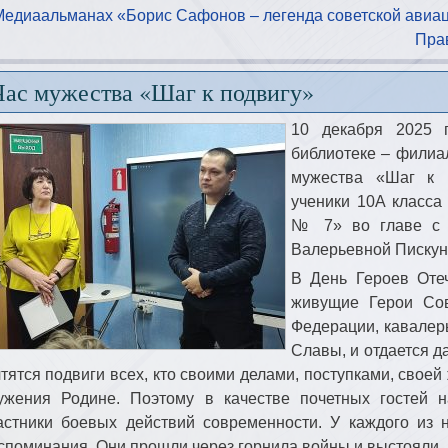
Медиаальманах «Борис Сафонов – легенда советской авиа
Пра
Час мужества «Шаг к подвигу»
10 декабря 2025 
библиотеке – филиа
мужества «Шаг к п
ученики 10А класс
№ 7» во главе с 
Валерьевной Пискун
В День Героев Оте
живущие Герои Сов
Федерации, кавалер
Славы, и отдается д
чтятся подвиги всех, кто своими делами, поступками, свое
ужения Родине. Поэтому в качестве почетных гостей
астники боевых действий современности. У каждого из н
споминания. Они прошли через горнила войны и выстояли.