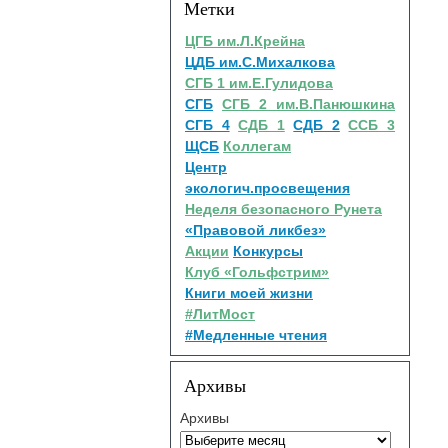
Метки
ЦГБ им.Л.Крейна
ЦДБ им.С.Михалкова
СГБ 1 им.Е.Гулидова
СГБ
СГБ 2 им.В.Панюшкина
СГБ 4
СДБ 1
СДБ 2
ССБ 3
ЩСБ
Коллегам
Центр
экологич.просвещения
Неделя безопасного Рунета
«Правовой ликбез»
Акции
Конкурсы
Клуб «Гольфстрим»
Книги моей жизни
#ЛитМост
#Медленные чтения
Архивы
Архивы