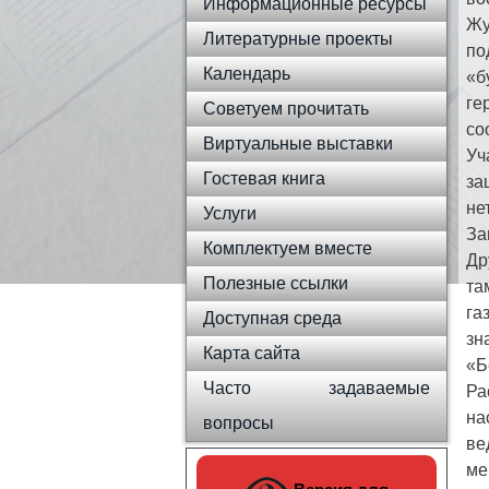
Информационные ресурсы
Жу
Литературные проекты
по
Календарь
«б
ге
Советуем прочитать
со
Виртуальные выставки
Уч
Гостевая книга
за
не
Услуги
За
Комплектуем вместе
Др
Полезные ссылки
та
га
Доступная среда
зн
Карта сайта
«Б
Часто задаваемые
Ра
на
вопросы
ве
ме