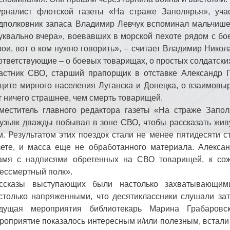
рналист флотской газеты «На страже Заполярья», учас
дполковник запаса Владимир Левчук вспоминал мальчише
уквально вчера», воевавших в морской пехоте рядом с б
рои, вот о ком нужно говорить», – считает Владимир Никол
ответствующие – о боевых товарищах, о простых солдатских
астник СВО, старший прапорщик в отставке Александр 
щите мирного населения Луганска и Донецка, о взаимовыру
т ничего страшнее, чем смерть товарищей.
меститель главного редактора газеты «На страже Запол
узьяк дважды побывал в зоне СВО, чтобы рассказать жив
м. Результатом этих поездок стали не менее пятидесяти с
зете, и масса еще не обработанного материала. Алекса
амя с надписями обретенных на СВО товарищей, к со
ессмертный полк».
ссказы выступающих были настолько захватывающи
столько напряженными, что десятиклассники слушали зат
дущая мероприятия библиотекарь Марина Грабаровск
роприятие показалось интересным и/или полезным, встали 