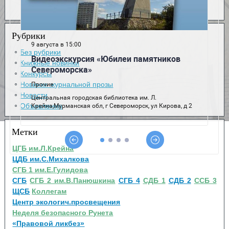
Рубрики
Без рубрики
Книжные новинки
Конкурсы
Новинки журнальной прозы
Новости
Объявления
Метки
ЦГБ им.Л.Крейна
ЦДБ им.С.Михалкова
СГБ 1 им.Е.Гулидова
СГБ
СГБ 2 им.В.Панюшкина
СГБ 4
СДБ 1
СДБ 2
ССБ 3
ЩСБ
Коллегам
Центр экологич.просвещения
Неделя безопасного Рунета
«Правовой ликбез»