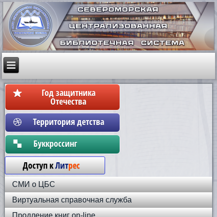
Год защитника
Отечества
Территория детства
Бyккpoccинг
Доступ к
Лит
рес
СМИ о ЦБС
Виртуальная справочная служба
Продление книг on-line